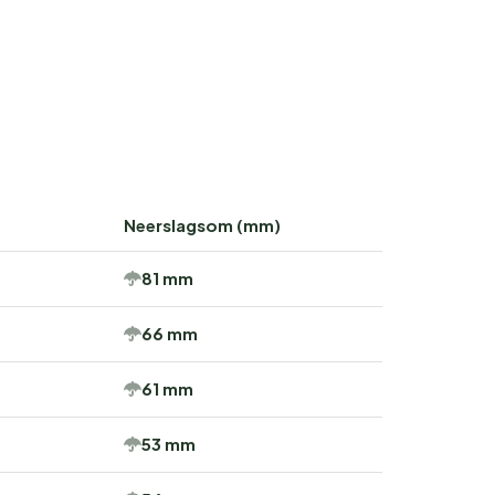
Neerslagsom (mm)
81 mm
66 mm
61 mm
53 mm