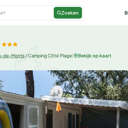
Zoeken
B
en?
Bekijk op kaart
n-de-Monts
/
Camping Côté Plage
|