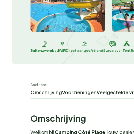
Buitenzwembad
WIFI
Direct aan zee/strand
Stacaravan
Tent
B
Snel naar:
Omschrijving
Voorzieningen
Veelgestelde v
Omschrijving
Welkom bij
Camping Côté Plage
, jouw ideal