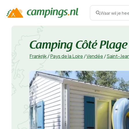
Waar wil je he
Camping Côté Plage
Frankrijk
/
Pays de la Loire
/
Vendée
/
Saint-Jea