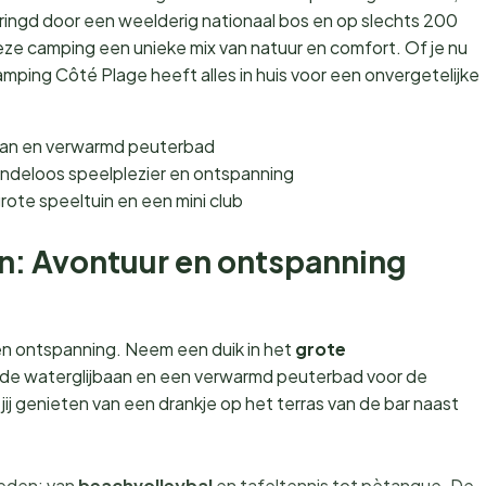
ringd door een weelderig nationaal bos en op slechts 200
eze camping een unieke mix van natuur en comfort. Of je nu
amping Côté Plage heeft alles in huis voor een onvergetelijke
aan en verwarmd peuterbad
indeloos speelplezier en ontspanning
rote speeltuin en een mini club
ten: Avontuur en ontspanning
 en ontspanning. Neem een duik in het
grote
de waterglijbaan en een verwarmd peuterbad voor de
 jij genieten van een drankje op het terras van de bar naast
heden: van
beachvolleybal
en tafeltennis tot pètanque. De