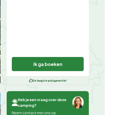
Ik ga boeken
De laagste prijsgarantie!
Heb je een vraag over deze
camping?
Neem contact met ons op