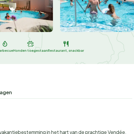
arbecue
Honden toegestaan
Restaurant, snackbar
ragen
e vakantiebestemming in het hart van de prachtige Vendée,