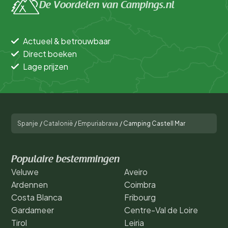
De Voordelen van Campings.nl
Actueel & betrouwbaar
Direct boeken
Lage prijzen
Spanje
/
Catalonië
/
Empuriabrava
/
Camping Castell Mar
Populaire bestemmingen
Veluwe
Aveiro
Ardennen
Coimbra
Costa Blanca
Fribourg
Gardameer
Centre-Val de Loire
Tirol
Leiria