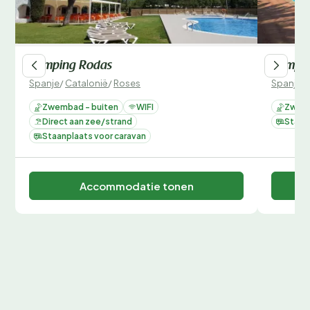
Camping Rodas
Campin
Spanje
/
Catalonië
/
Roses
Spanje
/
Zwembad - buiten
WIFI
Zwemb
Direct aan zee/strand
Staan
Staanplaats voor caravan
Accommodatie tonen