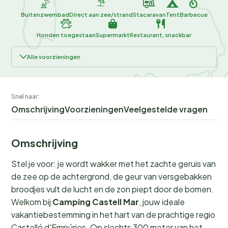
Buitenzwembad
Direct aan zee/strand
Stacaravan
Tent
Barbecue
Honden toegestaan
Supermarkt
Restaurant, snackbar
Alle voorzieningen
Snel naar:
Omschrijving
Voorzieningen
Veelgestelde vragen
Omschrijving
Stel je voor: je wordt wakker met het zachte geruis van
de zee op de achtergrond, de geur van versgebakken
broodjes vult de lucht en de zon piept door de bomen.
Welkom bij
Camping Castell Mar
, jouw ideale
vakantiebestemming in het hart van de prachtige regio
Castelló d'Empúries. Op slechts 300 meter van het