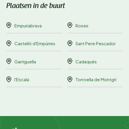
Plaatsen in de buurt
Empuriabrava
Roses
Castelló d'Empúries
Sant Pere Pescador
Garriguella
Cadaqués
l'Escala
Torroella de Montgrí