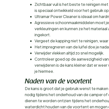
Zichtbaar vuil is het beste te reinigen
is speciaal ontwikkeld voor het gebruik op 
Ultramar Power Cleaner is ideaal om hardne
Agressieve schoonmaakmiddelen moet je 
verkleuringen en kunnen ze het materiaa
ingekort.
Vergeet de kapping niet te reinigen, waar de
Het impregneren van de luifel doe je nadat 
Verwijder vlekken altijd zo snel mogelijk.
Controleer goed op de aanwezigheid van 
verwijderen is de kans kleiner dat er wee
je hiermee.
Naden van de voortent
De kans is groot dat je gebruik wenst te make
nodig tijdens het onderhoud van de camper of 
dienen te worden ontzien tijdens het onderhoud
waterdicht houden van de voortent en mogen d