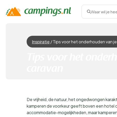
Waar wil je he
Inspiratie
/
Tips voor het onderhouden van je
Tips voor het onder
caravan
De vrijheid, de natuur, het ongedwongen karakte
kamperen de voorkeur geeft boven een hotel o
accommodatie-mogelijkheden, maar kamperen g