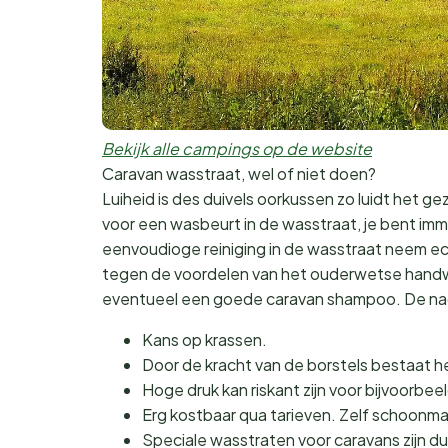
Bekijk alle campings op de website
Caravan wasstraat, wel of niet doen?
Luiheid is des duivels oorkussen zo luidt het gez
voor een wasbeurt in de wasstraat, je bent imme
eenvoudioge reiniging in de wasstraat neem ech
tegen de voordelen van het ouderwetse handwe
eventueel een goede caravan shampoo. De nade
Kans op krassen.
Door de kracht van de borstels bestaat he
Hoge druk kan riskant zijn voor bijvoorbee
Erg kostbaar qua tarieven. Zelf schoonmak
Speciale wasstraten voor caravans zijn d