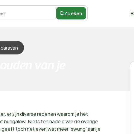
Zoeken
B
en?
 caravan
houden van je
r, er zijn diverse redenen waarom je het
f bungalow. Niets ten nadele van de overige
eeft toch net even wat meer ‘swung’ aan je