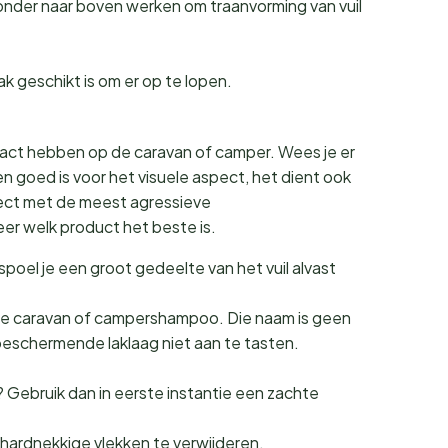
 onder naar boven werken om traanvorming van vuil
ak geschikt is om er op te lopen.
act hebben op de caravan of camper. Wees je er
 goed is voor het visuele aspect, het dient ook
irect met de meest agressieve
er welk product het beste is.
spoel je een groot gedeelte van het vuil alvast
ale caravan of campershampoo. Die naam is geen
beschermende laklaag niet aan te tasten.
? Gebruik dan in eerste instantie een zachte
ardnekkige vlekken te verwijderen.