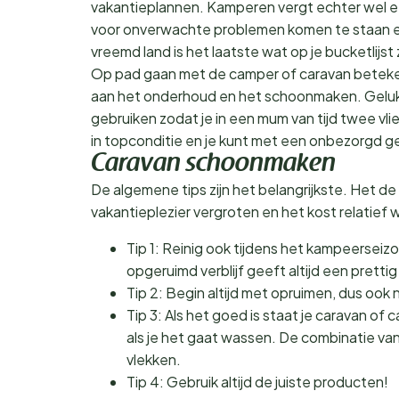
vakantieplannen. Kamperen vergt echter wel een
voor onverwachte problemen komen te staan en
vreemd land is het laatste wat op je bucketlijst 
Op pad gaan met de camper of caravan beteke
aan het onderhoud en het schoonmaken. Gelukk
gebruiken zodat je in een mum van tijd twee vlie
in topconditie en je kunt met een onbezorgd ge
Caravan schoonmaken
De algemene tips zijn het belangrijkste. Het 
vakantieplezier vergroten en het kost relatief we
Tip 1: Reinig ook tijdens het kampeersei
opgeruimd verblijf geeft altijd een pretti
Tip 2: Begin altijd met opruimen, dus ook n
Tip 3: Als het goed is staat je caravan of
als je het gaat wassen. De combinatie van
vlekken.
Tip 4: Gebruik altijd de juiste producten!