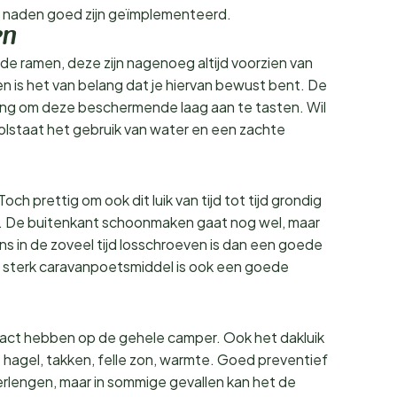
e naden goed zijn geïmplementeerd.
en
de ramen, deze zijn nagenoeg altijd voorzien van
is het van belang dat je hiervan bewust bent. De
g om deze beschermende laag aan te tasten. Wil
volstaat het gebruik van water en een zachte
och prettig om ook dit luik van tijd tot tijd grondig
g. De buitenkant schoonmaken gaat nog wel, maar
ns in de zoveel tijd losschroeven is dan een goede
 sterk caravanpoetsmiddel is ook een goede
act hebben op de gehele camper. Ook het dakluik
s hagel, takken, felle zon, warmte. Goed preventief
erlengen, maar in sommige gevallen kan het de