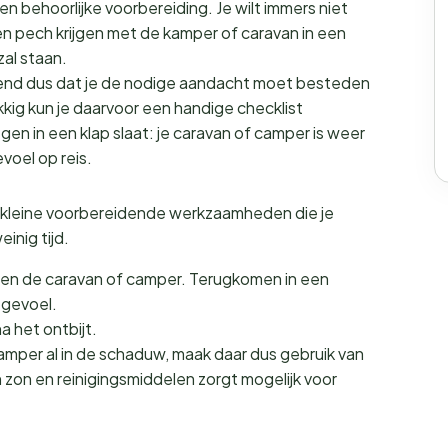
 behoorlijke voorbereiding. Je wilt immers niet
 pech krijgen met de kamper of caravan in een
zal staan.
nd dus dat je de nodige aandacht moet besteden
ig kun je daarvoor een handige checklist
gen in een klap slaat: je caravan of camper is weer
voel op reis.
de kleine voorbereidende werkzaamheden die je
inig tijd.
zoen de caravan of camper. Terugkomen in een
g gevoel.
a het ontbijt.
 camper al in de schaduw, maak daar dus gebruik van
 zon en reinigingsmiddelen zorgt mogelijk voor