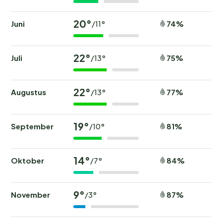
20°
Juni
74%
/11°
22°
Juli
75%
/13°
22°
Augustus
77%
/13°
19°
September
81%
/10°
14°
Oktober
84%
/7°
9°
November
87%
/3°