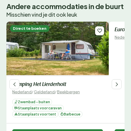
Andere accommodaties in de buurt
Misschien vind je dit ook leuk
Direct te boeken
Direct 
EuroPa
Nederla
Camping Het Lierderholt
Nederland
/
Gelderland
/
Beekbergen
Zwembad - buiten
Staanplaats voor caravan
Staanplaats voor tent
Barbecue