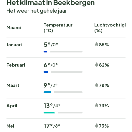
Het klimaat in Beekbergen
Het weer het gehele jaar
Temperatuur
Luchtvochtighei
Maand
(°C)
(%)
5°
Januari
85%
/0°
6°
Februari
82%
/0°
9°
Maart
78%
/2°
13°
April
73%
/4°
17°
Mei
73%
/8°