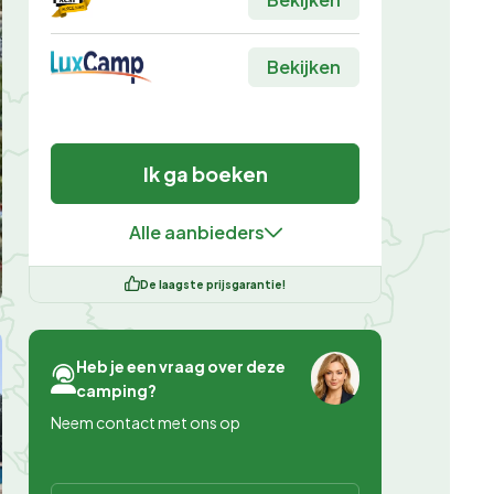
Bekijken
Ik ga boeken
Alle aanbieders
De laagste prijsgarantie!
Heb je een vraag over deze
camping?
Neem contact met ons op