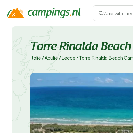
Waar wil je he
Torre Rinalda Beach
Italië
/
Apulië
/
Lecce
/
Torre Rinalda Beach Ca