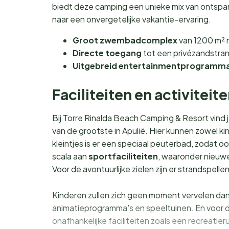
biedt deze camping een unieke mix van ontspann
naar een onvergetelijke vakantie-ervaring.
Groot zwembadcomplex
van 1200 m² m
Directe toegang
tot een privézandstran
Uitgebreid entertainmentprogramm
Faciliteiten en activiteit
Bij Torre Rinalda Beach Camping & Resort vind
van de grootste in Apulië. Hier kunnen zowel k
kleintjes is er een speciaal peuterbad, zodat o
scala aan
sportfaciliteiten
, waaronder nieuwe
Voor de avontuurlijke zielen zijn er strandspelle
Kinderen zullen zich geen moment vervelen dan
animatieprogramma's en speeltuinen. En voor d
onafhankelijke faciliteiten zoals een recreatie