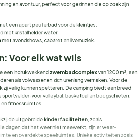
ing en avontuur, perfect voor gezinnen die op zoek zijn
et een apart peuterbad voor de kleintjes.
d met kristalhelder water.
a
met avondshows, cabaret en livemuziek.
en: Voor elk wat wils
 je een indrukwekkend
zwembadcomplex
van 1200 m², een
inderen als volwassenen zich urenlang vermaken. Voor de
ok zij veilig kunnen spetteren. De camping biedt een breed
 sportvelden voor volleybal, basketbal en boogschieten.
n en fitnessruimtes.
kzij de uitgebreide
kinderfaciliteiten
, zoals
ie dagen dat het weer niet meewerkt, zijn er weer-
ruimte en overdekte speelruimtes. Unieke activiteiten zoals