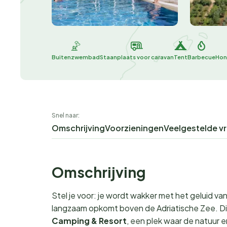
Buitenzwembad
Staanplaats voor caravan
Tent
Barbecue
Hon
Snel naar:
Omschrijving
Voorzieningen
Veelgestelde v
Omschrijving
Stel je voor: je wordt wakker met het geluid van
langzaam opkomt boven de Adriatische Zee. Dit 
Camping & Resort
, een plek waar de natuur e