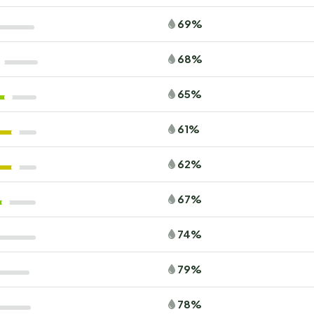
69%
68%
65%
61%
62%
67%
74%
79%
78%