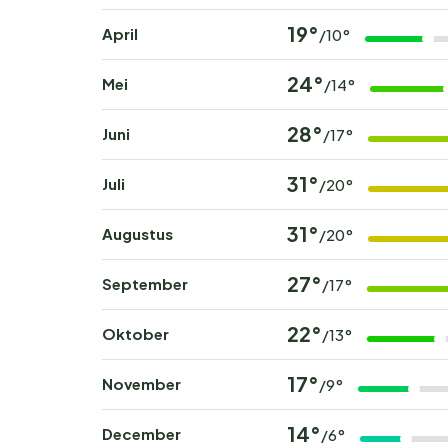
19°
April
/10°
24°
Mei
/14°
28°
Juni
/17°
31°
Juli
/20°
31°
Augustus
/20°
27°
September
/17°
22°
Oktober
/13°
17°
November
/9°
14°
December
/6°