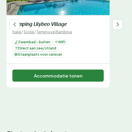
Camping Lilybeo Village
Italië
/
Sicilië
/
Terrenove Bambina
Zwembad - buiten
WIFI
Direct aan zee/strand
Staanplaats voor caravan
Accommodatie tonen