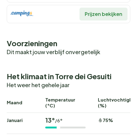
hap kun je terecht bij de kleine supermarkt voor
basisbenodigdheden. En voor de echte fijnproevers
Prijzen bekijken
zijn er thema-avonden en buffetten met lokale
specialiteiten en streekproducten. Vegetarische en
allergievriendelijke opties zijn uiteraard ook
Voorzieningen
beschikbaar.
Dit maakt jouw verblijf onvergetelijk
Kampeerplekken en
accommodaties
Het klimaat in Torre dei Gesuiti
Bij Sporting Club Village & Camping kun je kiezen uit
Het weer het gehele jaar
verschillende verblijfsmogelijkheden. De 120 moderne
stacaravans zijn uitgerust met een kitchenette, een
Temperatuur
Luchtvochtighei
Maand
ontbijthoek en een houten terras voor al fresco
(°C)
(%)
dineren. Voor extra comfort zijn er schaduwrijke
13°
veranda's met patio meubilair. Of je nu kiest voor een
Januari
75%
/6°
standaard kampeerplek of een accommodatie met
extra comfort, je vindt altijd een plek die bij je past.