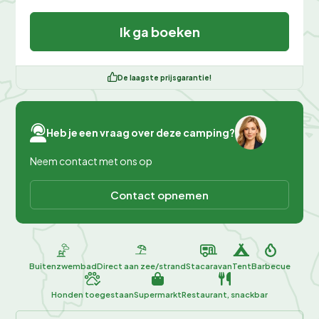
Ik ga boeken
De laagste prijsgarantie!
Heb je een vraag over deze camping?
Neem contact met ons op
Contact opnemen
Buitenzwembad
Direct aan zee/strand
Stacaravan
Tent
Barbecue
Honden toegestaan
Supermarkt
Restaurant, snackbar