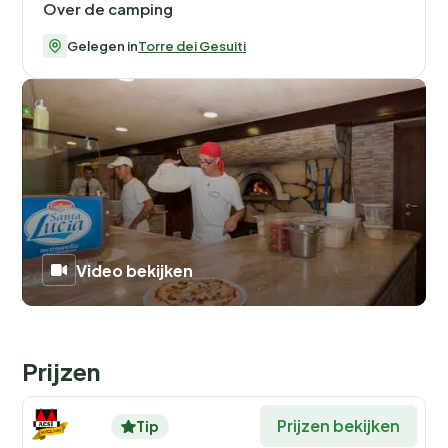
Over de camping
georganiseerde activiteiten zoals spelletjes en
danslessen. Sportliefhebbers kunnen hun hart ophalen
Gelegen in
Torre dei Gesuiti
op de tennisbanen, de kunstgras voetbalvelden of de
minigolfbaan.
Ook bij minder weer hoef je je niet te vervelen. Geniet
van gratis Wi-Fi op het hele terrein of bezoek de
computer met internettoegang in de receptie. En voor
een unieke ervaring kun je deelnemen aan een van de
speciale campingactiviteiten zoals kampvuuravonden
of sterrenkijkavonden.
Video bekijken
Culinair genieten op de camping
Het ruime restaurant op de camping serveert zowel
Prijzen
lunch als diner en biedt een heerlijke selectie van
gerechten, inclusief afhaalpizza's voor een
Prijzen bekijken
Tip
ontspannen avond op je eigen terras. Voor een snelle