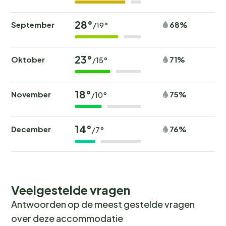
een sterrenkijkavond.
28°
September
68%
/19°
Boek jouw onvergetelijke vakantie
23°
Wil jij wakker worden met het geluid van fluitende
Oktober
71%
/15°
vogels en de geur van verse broodjes? Boek nu jouw
plek bij
Sporting Club Village & Camping
en beleef
18°
November
75%
/10°
een onvergetelijke kampeervakantie! Wees er snel bij,
want populaire periodes zijn snel volgeboekt.
14°
December
76%
/7°
Veelgestelde vragen
Antwoorden op de meest gestelde vragen
over deze accommodatie