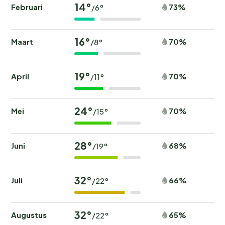
14°
Februari
73%
/6°
Ontdek de omgeving
16°
Maart
70%
/8°
De ligging van de camping is ideaal voor het verkennen
van de prachtige westkust van Sicilië. Maak een
uitstapje naar het historische centrum van Mazara del
19°
April
70%
/11°
Vallo, op slechts 10-15 minuten rijden, of bezoek de
stad Marsala, beroemd om zijn wijn, op 40 minuten
afstand. Voor natuurliefhebbers zijn er tal van
24°
Mei
70%
/15°
fietsroutes en wandelpaden in de omgeving. En
vergeet niet de lokale dorpsmarkten en culturele
28°
Juni
68%
/19°
bezienswaardigheden te ontdekken voor een
authentieke Siciliaanse ervaring.
32°
Juli
66%
/22°
Een perfecte dag vanuit de camping? Begin met een
ochtendwandeling langs het strand, gevolgd door een
bezoek aan een lokale markt. Geniet van een lunch in
32°
Augustus
65%
/22°
het restaurant op de camping en sluit de dag af met