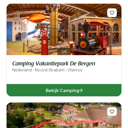
plek is waar de grootste vierdaagse ter wereld
georganiseerd wordt.
Meer lezen
Filters opslaan
1/4
Camping Vakantiepark De Bergen
Populaire filters
Nederland - Noord-Brabant - Wanroij
Type accommodatie
Bekijk Camping
Zwemmen
Algemeen
Sport en vrije tijd