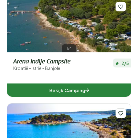
1/4
Arena Indije Campsite
2/5
Kroatië - Istrië - Banjole
Bekijk Camping