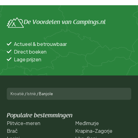
De Voordelen van Campings.nl
Actueel & betrouwbaar
Direct boeken
Lage prijzen
Kroatië
/
Istrië
/
Banjole
Populaire bestemmingen
Plitvice-meren
Međimurje
Brač
Krapina-Zagorje