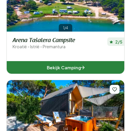
1/4
Arena Tašalera Campsite
2/5
Kroatië - Istrië - Premantura
Bekijk Camping
1/4