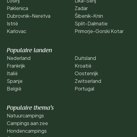
Losinj
Lika-Senj
Paklenica
Zadar
Dubrovnik-Neretva
Šibenik-Knin
Istrië
Split-Dalmatie
Karlovac
Primorje-Gorski Kotar
Populaire landen
Nederland
Duitsland
Frankrijk
Kroatië
Italië
Oostenrijk
Spanje
Zwitserland
België
Portugal
Populaire thema's
Natuurcampings
Campings aan zee
Hondencampings