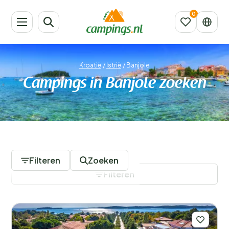
Kroatië
/
Istrië
/
Banjole
Campings in Banjole zoeken
13 Campings
Filteren
Zoeken
Filteren