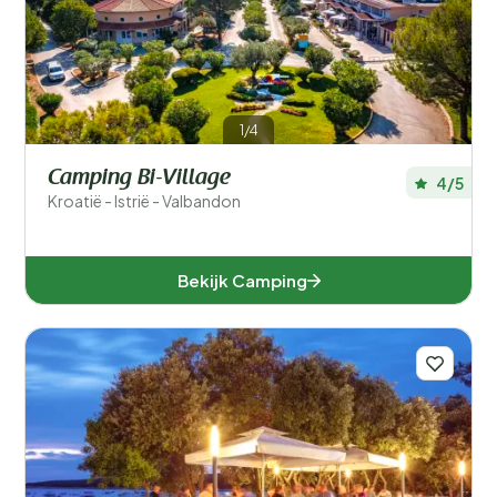
Filters opslaan
Populaire filters
1/4
Type accommodatie
Camping Bi-Village
4/5
Kroatië - Istrië - Valbandon
Zwemmen
Algemeen
Bekijk Camping
Sport en vrije tijd