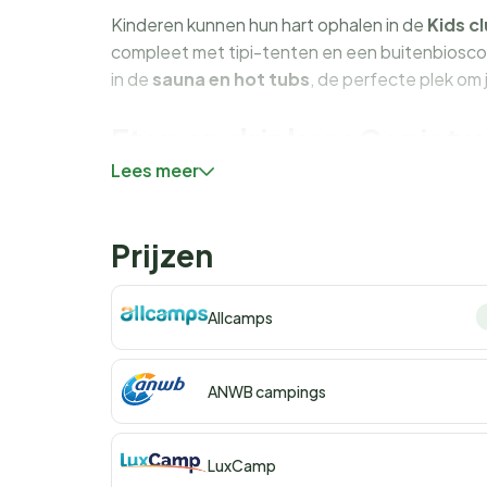
Kinderen kunnen hun hart ophalen in de
Kids c
compleet met tipi-tenten en een buitenbioscoop
in de
sauna en hot tubs
, de perfecte plek om 
Eten en drinken: Geniet 
Lees meer
Hoewel Arena One 99 Glamping geen eigen resta
scala aan eetgelegenheden waar je kunt genie
traditionele Istrische gerechten in een van de v
Prijzen
zijn er keukenfaciliteiten in elke tent, inclusief
met vers brood van de lokale bakker.
Allcamps
Kampeerplekken en acco
de natuur
ANWB campings
De glampingaccommodaties bij Arena One 99 zij
LuxCamp
boeten op het gevoel van kamperen. Kies uit 196