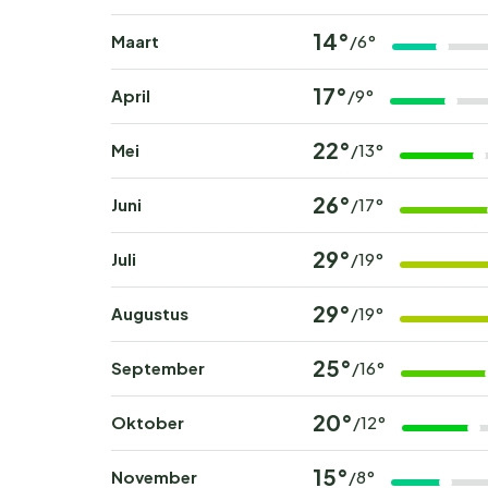
Wil jij wakker worden met het geluid van fluite
bij Arena One 99 Glamping en beleef een onverg
14°
Maart
/6°
populaire periodes zijn snel volgeboekt.
17°
April
/9°
22°
Mei
/13°
26°
Juni
/17°
29°
Juli
/19°
29°
Augustus
/19°
25°
September
/16°
20°
Oktober
/12°
15°
November
/8°