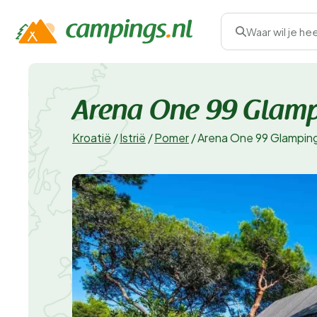
Waar wil je he
Arena One 99 Glam
Kroatië
/
Istrië
/
Pomer
/
Arena One 99 Glampin