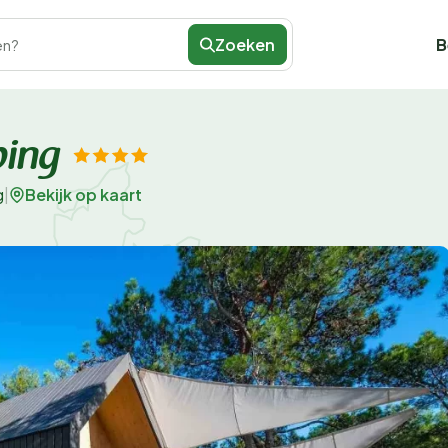
Zoeken
B
en?
ping
Bekijk op kaart
g
|