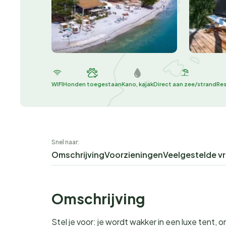
WIFI
Honden toegestaan
Kano, kajak
Direct aan zee/strand
Res
Snel naar:
Omschrijving
Voorzieningen
Veelgestelde v
Omschrijving
Stel je voor: je wordt wakker in een luxe tent,