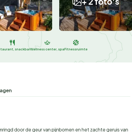
+ 2 foto's
taurant, snackbar
Wellness center, spa
Fitnessruimte
ragen
 omringd door de geur van pijnbomen en het zachte geruis van