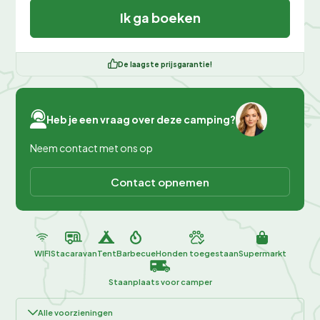
Ik ga boeken
De laagste prijsgarantie!
Heb je een vraag over deze camping?
Neem contact met ons op
Contact opnemen
WIFI
Stacaravan
Tent
Barbecue
Honden toegestaan
Supermarkt
Staanplaats voor camper
Alle voorzieningen