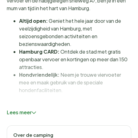
vervoer en de nabijgelegen snelweg A7, ben je in een
mum van tijd in het hart van Hamburg.
Altijd open:
Geniet het hele jaar door van de
veelzijdigheid van Hamburg, met
seizoensgebonden activiteiten en
bezienswaardigheden.
Hamburg CARD:
Ontdek de stad met gratis
openbaar vervoer en kortingen op meer dan 150
attracties.
Hondvriendelijk:
Neem je trouwe viervoeter
mee en maak gebruik van de speciale
hondenfaciliteiten.
Faciliteiten en activiteiten voor
Lees meer
jong en oud
Bij KNAUS Campingpark Hamburg vind je alles wat je
Over de camping
nodig hebt voor een comfortabele en plezierige