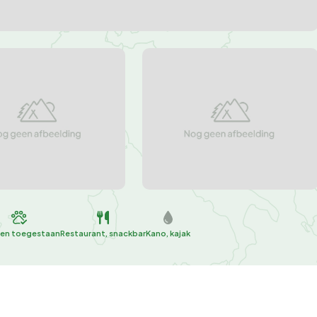
en toegestaan
Restaurant, snackbar
Kano, kajak