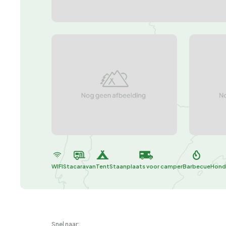
WIFI
Stacaravan
Tent
Staanplaats voor camper
Barbecue
Hond
Snel naar: