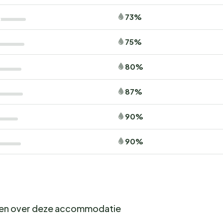
73%
75%
80%
87%
90%
90%
gen over deze accommodatie