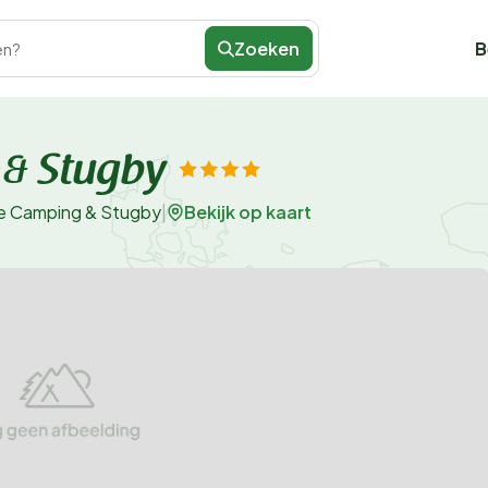
Zoeken
B
en?
 & Stugby
Bekijk op kaart
le Camping & Stugby
|