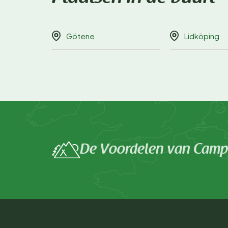
Götene
Lidköping
De Voordelen van Campi