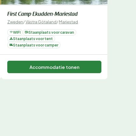
First Camp Ekudden-Mariestad
Zweden
/
Västra Götaland
/
Mariestad
WIFI
Staanplaats voor caravan
Staanplaats voor tent
Staanplaats voor camper
Accommodatie tonen