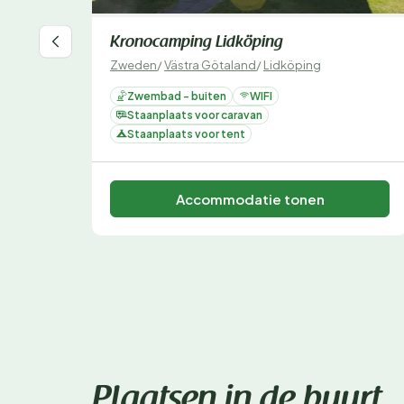
Kronocamping Lidköping
Zweden
/
Västra Götaland
/
Lidköping
Zwembad - buiten
WIFI
Staanplaats voor caravan
Staanplaats voor tent
Accommodatie tonen
Plaatsen in de buurt