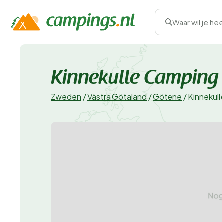
Waar wil je he
Kinnekulle Camping
Zweden
/
Västra Götaland
/
Götene
/
Kinnekul