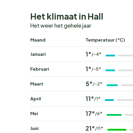
Het klimaat in Hall
Het weer het gehele jaar
Maand
Temperatuur (°C)
1°
Januari
/-4°
1°
Februari
/-5°
5°
Maart
/-2°
11°
April
/1°
17°
Mei
/6°
21°
Juni
/11°