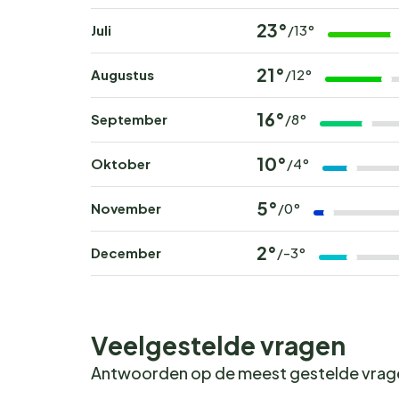
23°
Juli
/13°
21°
Augustus
/12°
16°
September
/8°
10°
Oktober
/4°
5°
November
/0°
2°
December
/-3°
Veelgestelde vragen
Antwoorden op de meest gestelde vra