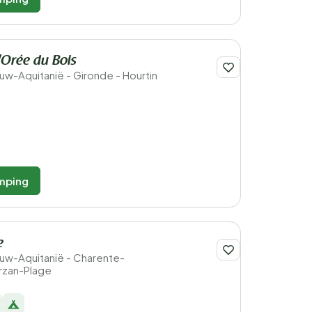
Orée du Bois
ieuw-Aquitanië - Gironde - Hourtin
mping
e
ieuw-Aquitanië - Charente-
arzan-Plage