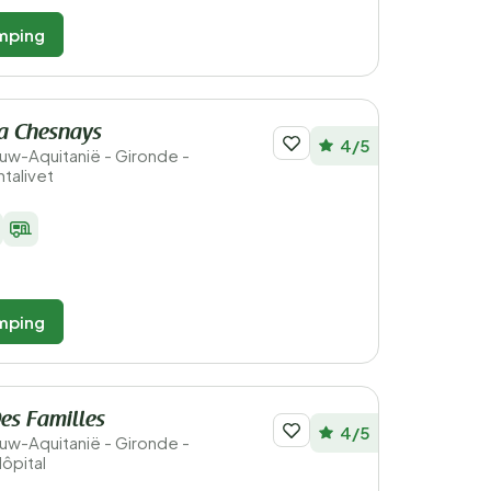
mping
a Chesnays
4/5
ieuw-Aquitanië - Gironde -
talivet
mping
es Familles
4/5
ieuw-Aquitanië - Gironde -
ôpital