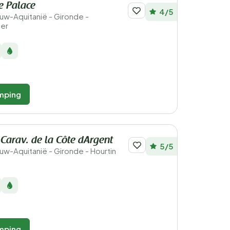
e Palace
4/5
ieuw-Aquitanië - Gironde -
Mer
mping
. Carav. de la Côte dArgent
5/5
ieuw-Aquitanië - Gironde - Hourtin
mping