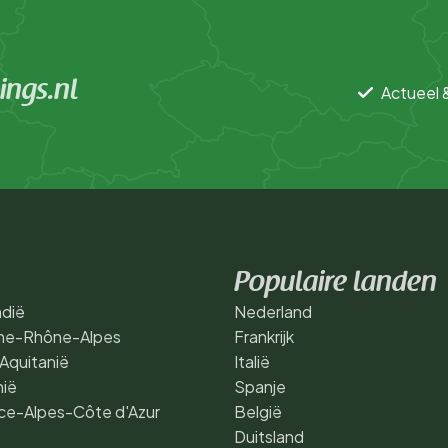
ngs.nl
Actueel 
Populaire landen
dië
Nederland
ne-Rhône-Alpes
Frankrijk
Aquitanië
Italië
nië
Spanje
ce-Alpes-Côte d'Azur
België
Duitsland