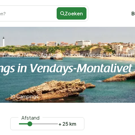
Zoeken
B
en?
Frankrijk
/
Nieuw-Aquitanië
/
Gironde
/
Vendays-Montalivet
gs in Vendays-Montalivet
10 Campings
Afstand
+ 25 km