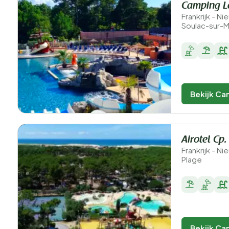
Camping L
Frankrijk - N
Soulac-sur-
Bekijk Ca
Airotel Cp
Frankrijk - N
Plage
Bekijk Ca