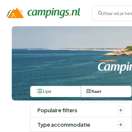
Waar wil je he
Campin
Lijst
Kaart
Populaire filters
Type accommodatie