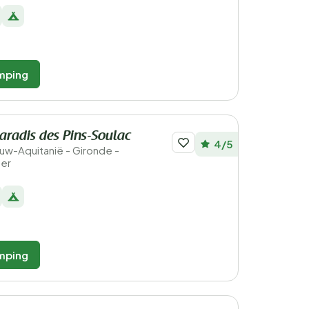
mping
radis des Pins-Soulac
4/5
ieuw-Aquitanië - Gironde -
Mer
mping