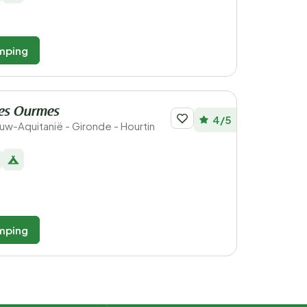
mping
es Ourmes
4/5
ieuw-Aquitanië - Gironde - Hourtin
mping