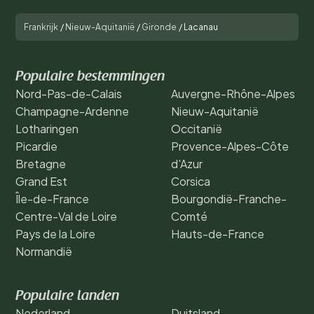
Frankrijk
/
Nieuw-Aquitanië
/
Gironde
/
Lacanau
Populaire bestemmingen
Nord-Pas-de-Calais
Auvergne-Rhône-Alpes
Champagne-Ardenne
Nieuw-Aquitanië
Lotharingen
Occitanië
Picardie
Provence-Alpes-Côte
Bretagne
d'Azur
Grand Est
Corsica
Île-de-France
Bourgondië-Franche-
Centre-Val de Loire
Comté
Pays de la Loire
Hauts-de-France
Normandië
Populaire landen
Nederland
Duitsland