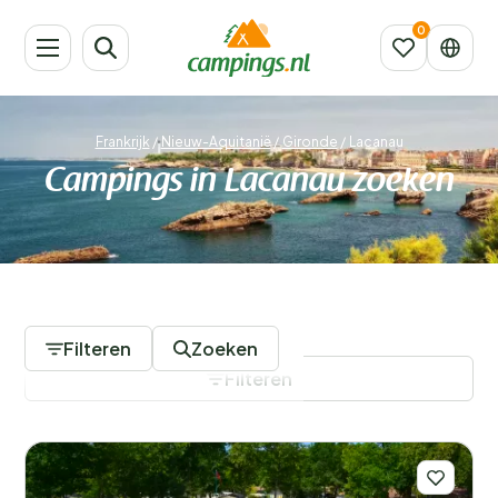
Frankrijk
/
Nieuw-Aquitanië
/
Gironde
/
Lacanau
Campings in Lacanau zoeken
7 Campings
Filteren
Zoeken
Filteren
Filters opslaan