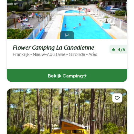
Populaire filters
Type accommodatie
1/4
Zwemmen
Flower Camping La Canadienne
4/5
Frankrijk - Nieuw-Aquitanië - Gironde - Arès
Algemeen
Sport en vrije tijd
Bekijk Camping