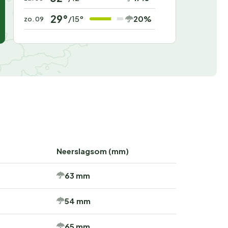
29°
20%
/15°
zo. 09
Neerslagsom (mm)
63 mm
54 mm
65 mm