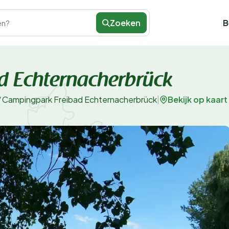
Zoeken
B
en?
d Echternacherbrück
Bekijk op kaart
/
Campingpark Freibad Echternacherbrück
|