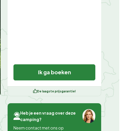
Ik ga boeken
De laagste prijsgarantie!
Heb je een vraag over deze
camping?
Neem contact met ons op