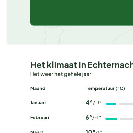
Het klimaat in Echternac
Het weer het gehele jaar
Maand
Temperatuur (°C)
4°
Januari
/-1°
6°
Februari
/-1°
10°
Maart
/1°