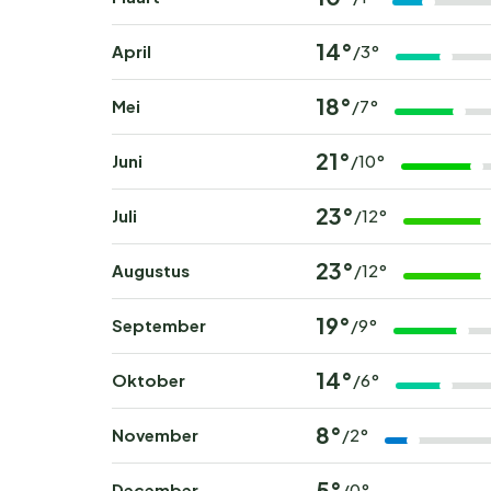
14°
April
/3°
18°
Mei
/7°
21°
Juni
/10°
23°
Juli
/12°
23°
Augustus
/12°
19°
September
/9°
14°
Oktober
/6°
8°
November
/2°
5°
December
/0°