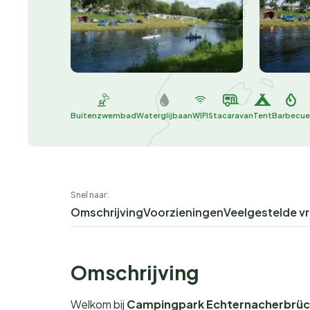
Buitenzwembad
Waterglijbaan
WIFI
Stacaravan
Tent
Barbecue
Snel naar:
Omschrijving
Voorzieningen
Veelgestelde v
Omschrijving
Welkom bij
Campingpark Echternacherbrüc