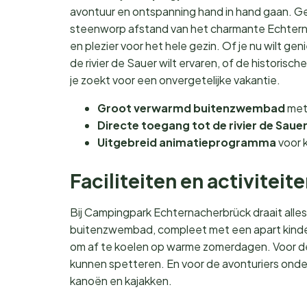
avontuur en ontspanning hand in hand gaan. G
steenworp afstand van het charmante Echternac
en plezier voor het hele gezin. Of je nu wilt g
de rivier de Sauer wilt ervaren, of de historisch
je zoekt voor een onvergetelijke vakantie.
Groot verwarmd buitenzwembad
met 
Directe toegang tot de rivier de Saue
Uitgebreid animatieprogramma
voor 
Faciliteiten en activiteit
Bij Campingpark Echternacherbrück draait alle
buitenzwembad, compleet met een apart kinder
om af te koelen op warme zomerdagen. Voor de kl
kunnen spetteren. En voor de avonturiers onder
kanoën en kajakken.