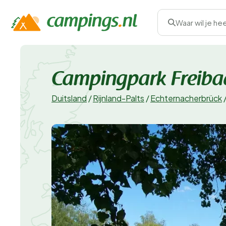
Waar wil je he
Campingpark Freiba
Duitsland
/
Rijnland-Palts
/
Echternacherbrück