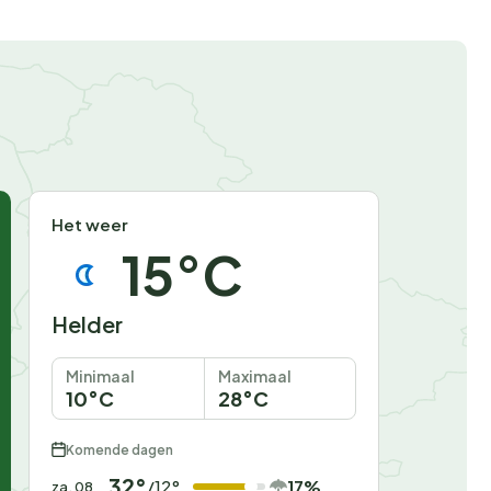
a
Het weer
15°C
Helder
Minimaal
Maximaal
10°C
28°C
Komende dagen
32°
17%
/12°
za. 08