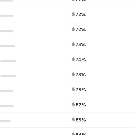
72%
72%
73%
74%
73%
78%
82%
85%
86%