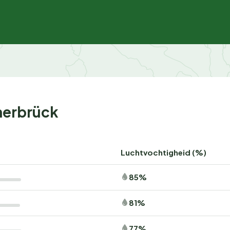
herbrück
Luchtvochtigheid (%)
85%
81%
77%