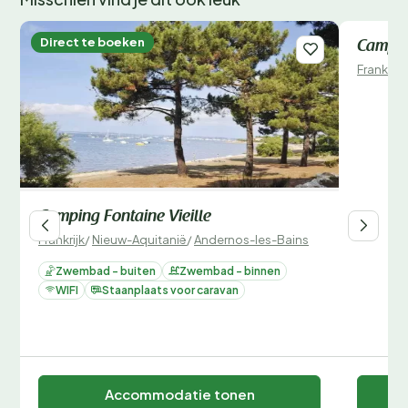
Direct te boeken
Direct 
Campin
Frankrijk
Camping Fontaine Vieille
Frankrijk
/
Nieuw-Aquitanië
/
Andernos-les-Bains
Zwembad - buiten
Zwembad - binnen
WIFI
Staanplaats voor caravan
Accommodatie tonen