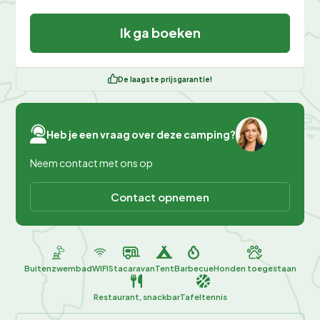
Ik ga boeken
De laagste prijsgarantie!
Heb je een vraag over deze camping?
Neem contact met ons op
Contact opnemen
Buitenzwembad
WIFI
Stacaravan
Tent
Barbecue
Honden toegestaan
Restaurant, snackbar
Tafeltennis