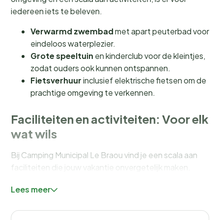
iedereen iets te beleven.
Verwarmd zwembad
met apart peuterbad voor
eindeloos waterplezier.
Grote speeltuin
en kinderclub voor de kleintjes,
zodat ouders ook kunnen ontspannen.
Fietsverhuur
inclusief elektrische fietsen om de
prachtige omgeving te verkennen.
Faciliteiten en activiteiten: Voor elk
wat wils
Bij Camping Municipal Le Braou vind je een scala aan
faciliteiten die jouw vakantie onvergetelijk maken.
Neem een duik in het
verwarmde buitenzwembad
,
Lees meer
compleet met een apart peuterbad voor de
allerkleinsten. Terwijl de kinderen zich vermaken in de
grote speeltuin
of deelnemen aan de activiteiten van