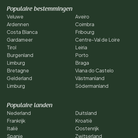
Populaire bestemmingen
Veluwe
Aveiro
Ardennen
Coimbra
Costa Blanca
Fribourg
Gardameer
Centre-Val de Loire
Tirol
Leiria
Burgenland
Porto
Limburg
Braga
Bretagne
Viana do Castelo
Gelderland
Västmanland
Limburg
Södermanland
Populaire landen
Nederland
Duitsland
Frankrijk
Kroatië
Italië
Oostenrijk
Spanje
Zwitserland