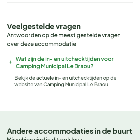
van de lokale restaurants. In de zomer kun je kanoën op
de nabijgelegen rivieren, terwijl de wintermaanden
perfect zijn voor schaatsen of een bezoek aan de
Veelgestelde vragen
sfeervolle kerstmarkten.
Antwoorden op de meest gestelde vragen
Boek nu jouw onvergetelijke
over deze accommodatie
vakantie!
Wat zijn de in- en uitchecktijden voor
Camping Municipal Le Braou?
Wil jij wakker worden met het geluid van fluitende
vogels en de geur van verse broodjes? Boek nu jouw
Bekijk de actuele in- en uitchecktijden op de
plek bij
Camping Municipal Le Braou
en beleef een
website van Camping Municipal Le Braou
onvergetelijke kampeervakantie! Wees er snel bij, want
populaire periodes zijn snel volgeboekt.
Andere accommodaties in de buurt
Misschien vind je dit ook leuk