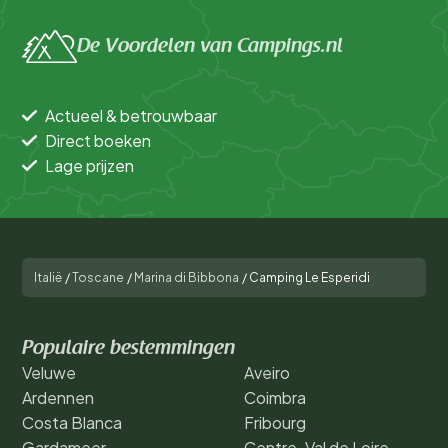
De Voordelen van Campings.nl
Actueel & betrouwbaar
Direct boeken
Lage prijzen
Italië
/
Toscane
/
Marina di Bibbona
/
Camping Le Esperidi
Populaire bestemmingen
Veluwe
Aveiro
Ardennen
Coimbra
Costa Blanca
Fribourg
Gardameer
Centre-Val de Loire