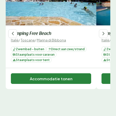
Camping Free Beach
Campin
Italië
/
Toscane
/
Marina di Bibbona
Italië
/
To
Zwembad - buiten
Direct aan zee/strand
Zwemb
Staanplaats voor caravan
Staan
Staanplaats voor tent
Staan
Accommodatie tonen