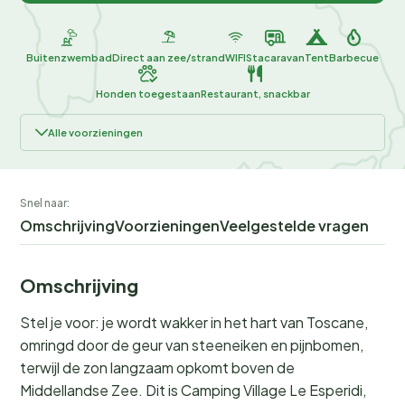
Buitenzwembad
Direct aan zee/strand
WIFI
Stacaravan
Tent
Barbecue
Honden toegestaan
Restaurant, snackbar
Alle voorzieningen
Snel naar:
Omschrijving
Voorzieningen
Veelgestelde vragen
Omschrijving
Stel je voor: je wordt wakker in het hart van Toscane,
omringd door de geur van steeneiken en pijnbomen,
terwijl de zon langzaam opkomt boven de
Middellandse Zee. Dit is Camping Village Le Esperidi,