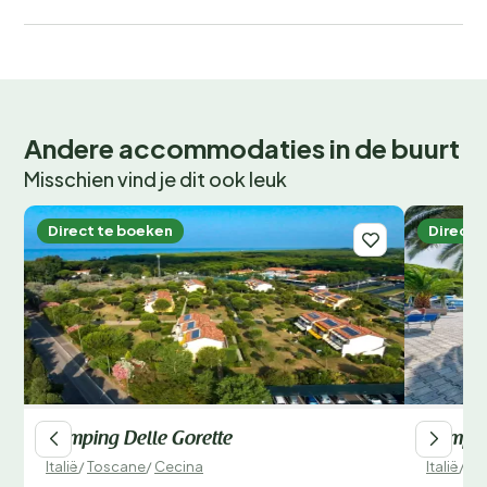
Andere accommodaties in de buurt
Misschien vind je dit ook leuk
Direct te boeken
Direct 
Camping Delle Gorette
Campin
Italië
/
Toscane
/
Cecina
Italië
/
To