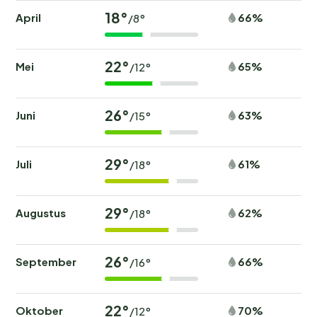
18°
April
66%
/8°
22°
Mei
65%
/12°
26°
Juni
63%
/15°
29°
Juli
61%
/18°
29°
Augustus
62%
/18°
26°
September
66%
/16°
22°
Oktober
70%
/12°