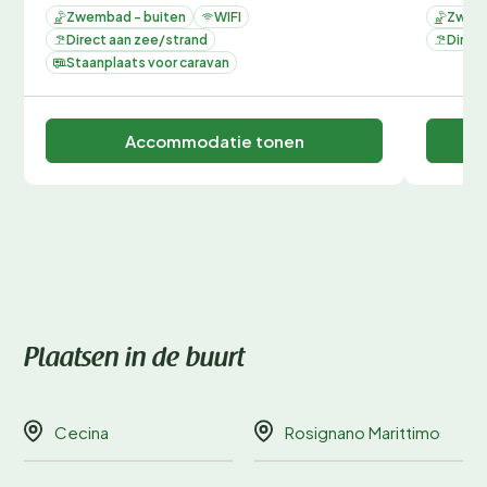
Zwembad - buiten
WIFI
Zwemb
Direct aan zee/strand
Direc
Staanplaats voor caravan
Accommodatie tonen
Plaatsen in de buurt
Cecina
Rosignano Marittimo