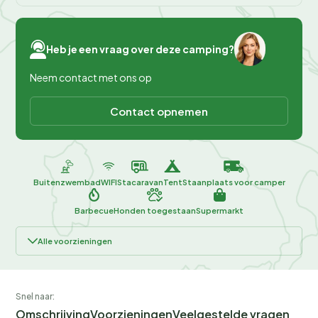
Heb je een vraag over deze camping?
Neem contact met ons op
Contact opnemen
Buitenzwembad
WIFI
Stacaravan
Tent
Staanplaats voor camper
Barbecue
Honden toegestaan
Supermarkt
Alle voorzieningen
Snel naar:
Omschrijving
Voorzieningen
Veelgestelde vragen