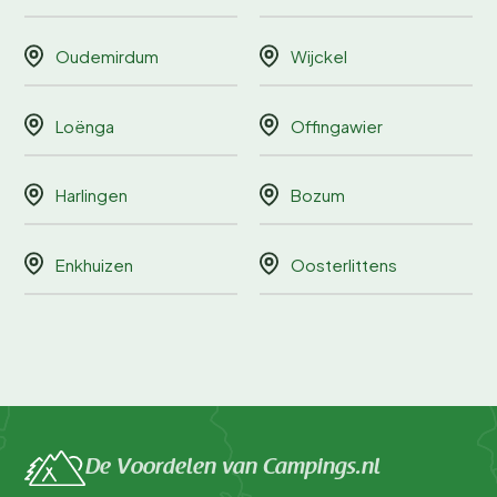
Oudemirdum
Wijckel
Loënga
Offingawier
Harlingen
Bozum
Enkhuizen
Oosterlittens
De Voordelen van Campings.nl