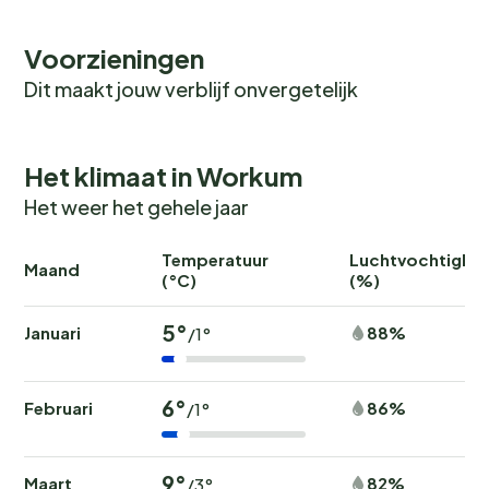
Voorzieningen
Dit maakt jouw verblijf onvergetelijk
Het klimaat in Workum
Het weer het gehele jaar
Temperatuur
Luchtvochtighei
Maand
(°C)
(%)
5°
Januari
88%
/1°
6°
Februari
86%
/1°
9°
Maart
82%
/3°