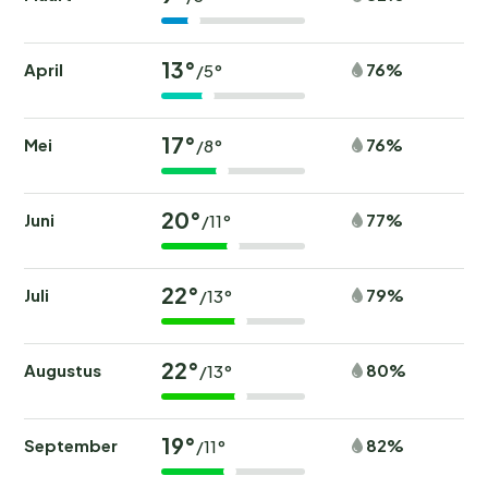
13°
April
76%
/5°
17°
Mei
76%
/8°
20°
Juni
77%
/11°
22°
Juli
79%
/13°
22°
Augustus
80%
/13°
19°
September
82%
/11°