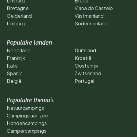
Limburg
Braga
Bretagne
Viana do Castelo
Gelderland
Västmanland
Limburg
Södermanland
Populaire landen
Nederland
Duitsland
Frankrijk
Kroatië
Italië
Oostenrijk
Spanje
Zwitserland
België
Portugal
Populaire thema's
Natuurcampings
Campings aan zee
Hondencampings
Campercampings