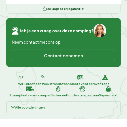
De laagste prijsgarantie!
Heb je een vraag over deze camping?
Neem contact met ons op
Contact opnemen
WIFI
Direct aan zee/strand
Staanplaats voor caravan
Tent
Staanplaats voor camper
Barbecue
Honden toegestaan
Supermarkt
Alle voorzieningen