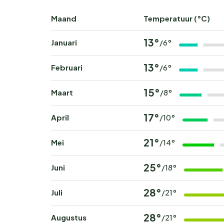
Maand
Temperatuur (°C)
13°
Januari
/6°
13°
Februari
/6°
15°
Maart
/8°
17°
April
/10°
21°
Mei
/14°
25°
Juni
/18°
28°
Juli
/21°
28°
Augustus
/21°