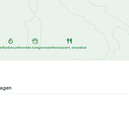
er
Barbecue
Honden toegestaan
Restaurant, snackbar
ragen