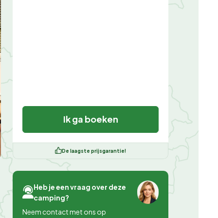
Ik ga boeken
De laagste prijsgarantie!
Heb je een vraag over deze
camping?
Neem contact met ons op