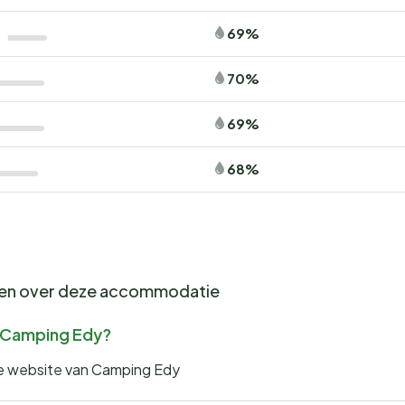
69%
70%
69%
68%
gen over deze accommodatie
or Camping Edy?
 de website van Camping Edy