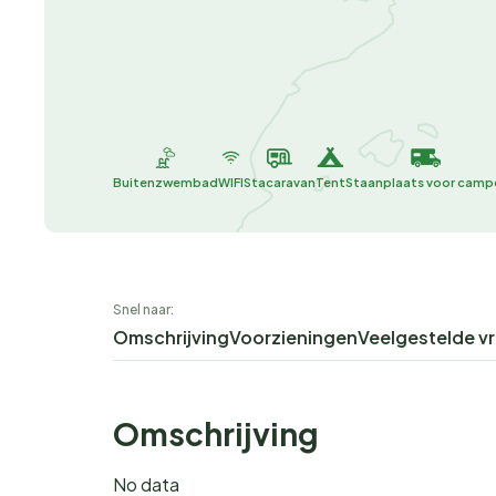
Buitenzwembad
WIFI
Stacaravan
Tent
Staanplaats voor camp
Snel naar:
Omschrijving
Voorzieningen
Veelgestelde v
Omschrijving
No data