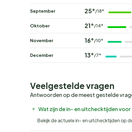
25°
September
/18°
21°
Oktober
/14°
16°
November
/10°
13°
December
/7°
Veelgestelde vragen
Antwoorden op de meest gestelde vra
Wat zijn de in- en uitchecktijden vo
Bekijk de actuele in- en uitchecktijden op