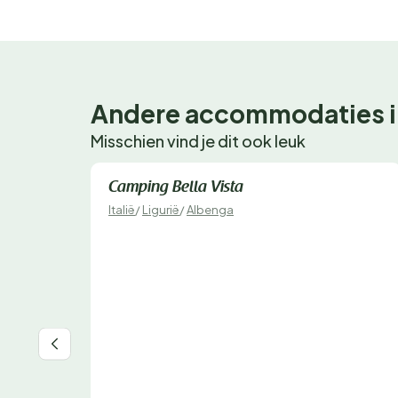
Andere accommodaties i
Misschien vind je dit ook leuk
Direct te boeken
Camping Bella Vista
Italië
/
Ligurië
/
Albenga