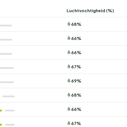
Luchtvochtigheid (%)
68%
66%
66%
67%
69%
68%
66%
67%