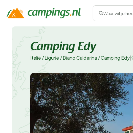
Waar wil je he
Camping Edy
Italië
/
Ligurië
/
Diano Calderina
/
Camping Edy
|