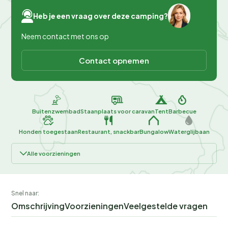
Heb je een vraag over deze camping?
Neem contact met ons op
Contact opnemen
Buitenzwembad
Staanplaats voor caravan
Tent
Barbecue
Honden toegestaan
Restaurant, snackbar
Bungalow
Waterglijbaan
Alle voorzieningen
Snel naar:
Omschrijving
Voorzieningen
Veelgestelde vragen