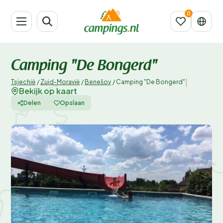
Camping "De Bongerd"
|
Tsjechië
/
Zuid-Moravië
/
Benešov
/
Camping "De Bongerd"
Bekijk op kaart
Delen
Opslaan