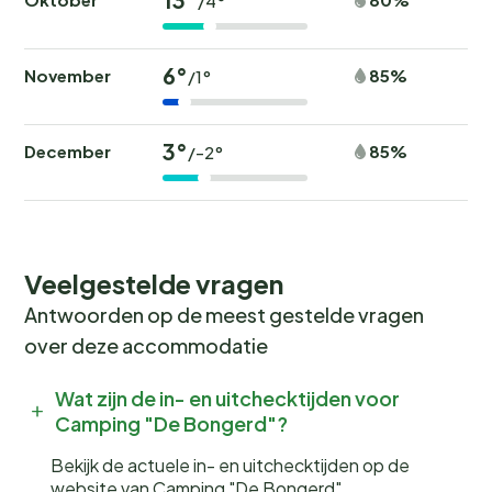
/4°
veelzijdige en gezinsvriendelijke camping in het
prachtige Zuid-Moravië.
6°
November
85%
/1°
3°
December
85%
/-2°
Veelgestelde vragen
Antwoorden op de meest gestelde vragen
over deze accommodatie
Wat zijn de in- en uitchecktijden voor
Camping "De Bongerd"?
Bekijk de actuele in- en uitchecktijden op de
website van Camping "De Bongerd"