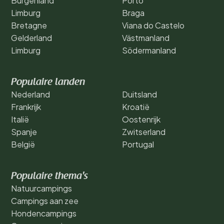
Burgenland
Porto
Limburg
Braga
Bretagne
Viana do Castelo
Gelderland
Västmanland
Limburg
Södermanland
Populaire landen
Nederland
Duitsland
Frankrijk
Kroatië
Italië
Oostenrijk
Spanje
Zwitserland
België
Portugal
Populaire thema's
Natuurcampings
Campings aan zee
Hondencampings