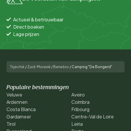
Actueel & betrouwbaar
Direct boeken
Lage prijzen
Tsjechië
/
Zuid-Moravië
/
Benešov
/
Camping "De Bongerd"
Populaire bestemmingen
Veluwe
Aveiro
Ardennen
Coimbra
Costa Blanca
Fribourg
Gardameer
Centre-Val de Loire
Tirol
Leiria