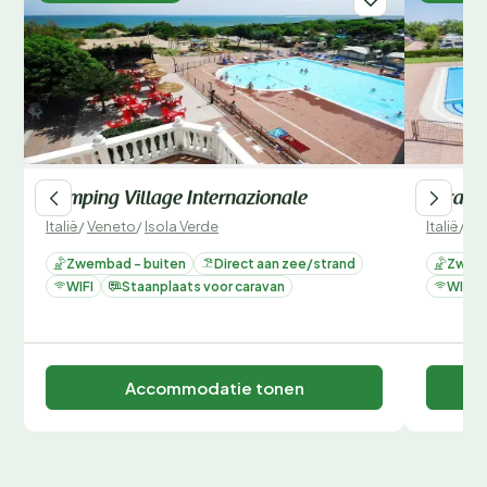
Camping Village Internazionale
Mirama
Italië
/
Veneto
/
Isola Verde
Italië
/
Ve
Zwembad - buiten
Direct aan zee/strand
Zwemb
WIFI
Staanplaats voor caravan
WIFI
Accommodatie tonen