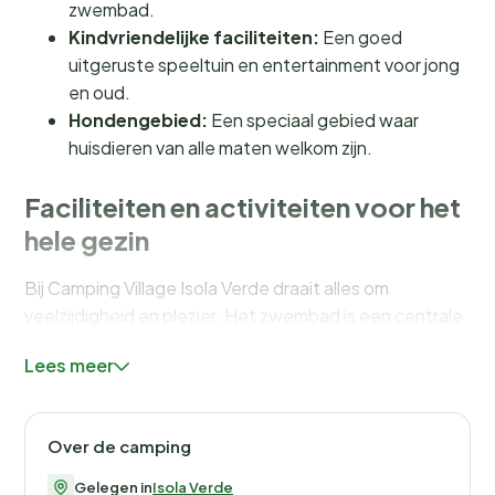
zwembad.
Kindvriendelijke faciliteiten:
Een goed
uitgeruste speeltuin en entertainment voor jong
en oud.
Hondengebied:
Een speciaal gebied waar
huisdieren van alle maten welkom zijn.
Faciliteiten en activiteiten voor het
hele gezin
Bij Camping Village Isola Verde draait alles om
veelzijdigheid en plezier. Het zwembad is een centrale
plek waar je kunt deelnemen aan activiteiten zoals
Lees meer
aqua-gym
,
pilates
en
aqua-zumba
. Voor de
kleintjes is er een
goed uitgeruste speeltuin
en
dagelijks entertainment. Sportliefhebbers kunnen hun
Over de camping
hart ophalen met de uitgebreide
sport- en
fitnessfaciliteiten
, en er is een
fietsverhuur
Gelegen in
Isola Verde