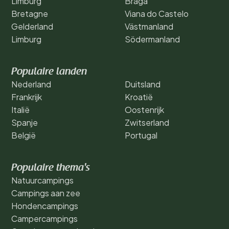
Limburg
Braga
Bretagne
Viana do Castelo
Gelderland
Västmanland
Limburg
Södermanland
Populaire landen
Nederland
Duitsland
Frankrijk
Kroatië
Italië
Oostenrijk
Spanje
Zwitserland
België
Portugal
Populaire thema's
Natuurcampings
Campings aan zee
Hondencampings
Campercampings