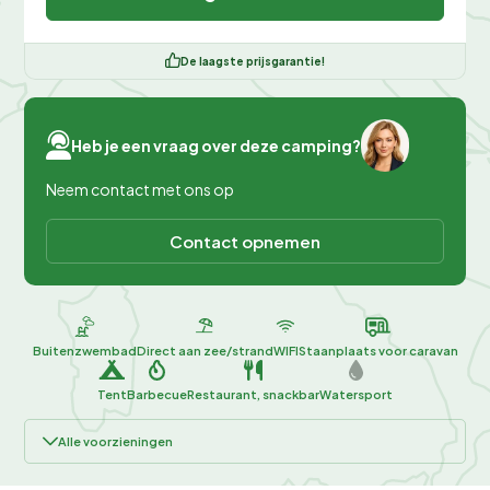
De laagste prijsgarantie!
Heb je een vraag over deze camping?
Neem contact met ons op
Contact opnemen
Buitenzwembad
Direct aan zee/strand
WIFI
Staanplaats voor caravan
Tent
Barbecue
Restaurant, snackbar
Watersport
Alle voorzieningen