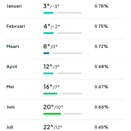
3°
Januari
78%
/-3°
4°
Februari
75%
/-2°
8°
Maart
72%
/0°
12°
April
68%
/3°
16°
Mei
67%
/7°
20°
Juni
66%
/10°
22°
Juli
65%
/12°