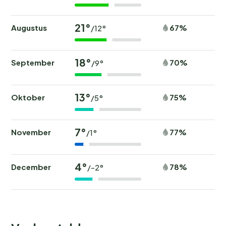
21°
Augustus
67%
/12°
18°
September
70%
/9°
13°
Oktober
75%
/5°
7°
November
77%
/1°
4°
December
78%
/-2°