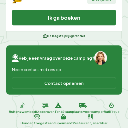
Ik ga boeken
De laagste prijsgarantie!
Heb je een vraag over deze camping?
Neem contact met ons op
Contact opnemen
Buitenzwembad
Stacaravan
Tent
Staanplaats voor camper
Barbecue
Honden toegestaan
Supermarkt
Restaurant, snackbar