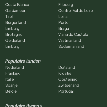
Costa Blanca
Fribourg
Gardameer
Centre-Val de Loire
Tirol
Leiria
Burgenland
Porto
Limburg
Braga
Bretagne
Viana do Castelo
Gelderland
Västmanland
Limburg
Södermanland
Populaire landen
Nederland
Duitsland
Frankrijk
Kroatië
Italië
Oostenrijk
Spanje
Zwitserland
België
Portugal
Populaire thema's