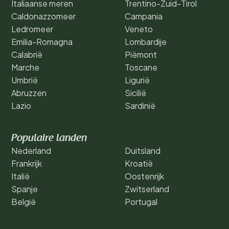
Italiaanse meren
Trentino-Zuid-Tirol
Caldonazzomeer
Campania
Ledromeer
Veneto
Emilia-Romagna
Lombardije
Calabrië
Piëmont
Marche
Toscane
Umbrië
Ligurië
Abruzzen
Sicilië
Lazio
Sardinië
Populaire landen
Nederland
Duitsland
Frankrijk
Kroatië
Italië
Oostenrijk
Spanje
Zwitserland
België
Portugal