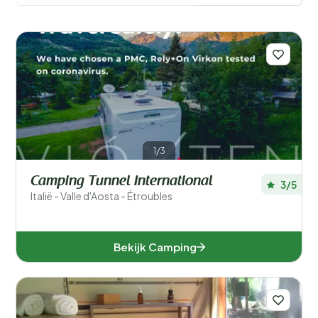
echter nog veel meer te bieden.
Meer lezen
Filters opslaan
Plaatsen
1/3
Populaire filters
Camping Tunnel International
3/5
Italië - Valle d'Aosta - Étroubles
Type accommodatie
Zwemmen
Bekijk Camping
Algemeen
Sport en vrije tijd