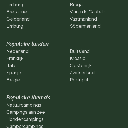
Limburg
Braga
Bretagne
Viana do Castelo
Gelderland
Västmanland
Limburg
Södermanland
Populaire landen
Nederland
Duitsland
Frankrijk
Kroatië
Italië
Oostenrijk
Spanje
Zwitserland
België
Portugal
Populaire thema's
Natuurcampings
Campings aan zee
Hondencampings
Campercampings