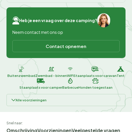
Heb je een vraag over deze camping?
Neem contact met ons op
Contact opnemen
Buitenzwembad
Zwembad - binnen
WIFI
Staanplaats voor caravan
Tent
Staanplaats voor camper
Barbecue
Honden toegestaan
Alle voorzieningen
Snel naar:
Omschrijving
Voorzieningen
Veelgestelde vragen