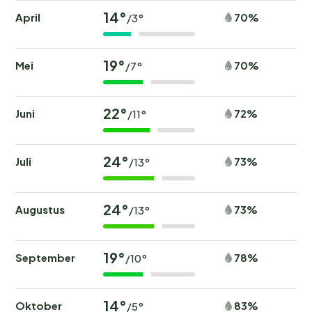
14°
April
70%
/3°
19°
Mei
70%
/7°
22°
Juni
72%
/11°
24°
Juli
73%
/13°
24°
Augustus
73%
/13°
19°
September
78%
/10°
14°
Oktober
83%
/5°