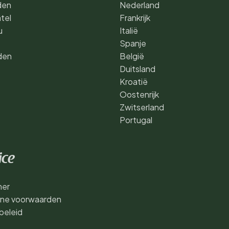
den
Nederland
tel
Frankrijk
u
Italië
Spanje
den
België
Duitsland
Kroatië
Oostenrijk
Zwitserland
Portugal
ice
mer
ne voorwaarden
beleid