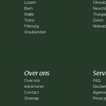
Luzern
Obwal
Bern
Neuchâ
Wallis
Thurga
Ticino
Zürich
Fribourg
Nidwal
Graubünden
Over ons
Serv
Over ons
FAQ
Adverteren
Disclai
Contact
Algeme
Sitemap
Privacy