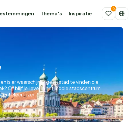
estemmingen
Thema's
Inspiratie
n
en is er waarschijnlijk geen stad te vinden die
? Of blijf je liever in het mooie stadscentrum
aken!
Meer lezen