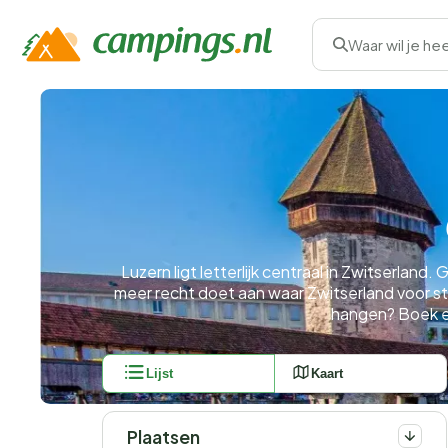
Waar wil je he
Luzern ligt letterlijk centraal in Zwitserland
meer recht doet aan waar Zwitserland voor sta
hangen? Boek ee
Lijst
Kaart
Plaatsen