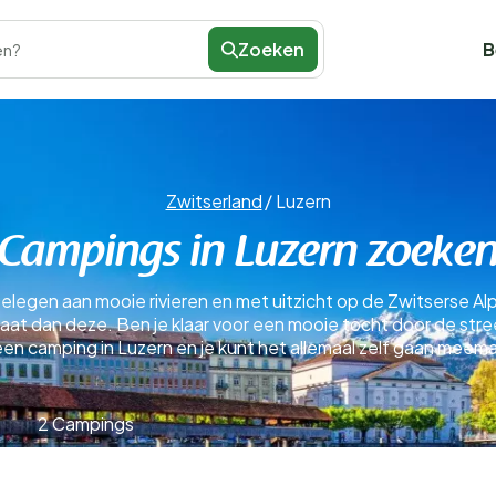
Zoeken
B
en?
Zwitserland
/
Luzern
Campings in Luzern zoeke
. Gelegen aan mooie rivieren en met uitzicht op de Zwitserse Alp
at dan deze. Ben je klaar voor een mooie tocht door de streek
n camping in Luzern en je kunt het allemaal zelf gaan meem
2 Campings