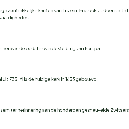
enige aantrekkelijke kanten van Luzern. Er is ook voldoende te 
waardigheden:
de eeuw is de oudste overdekte brug van Europa.
 uit 735. Al is de huidige kerk in 1633 gebouwd.
rn ter herinnering aan de honderden gesneuvelde Zwitserse 