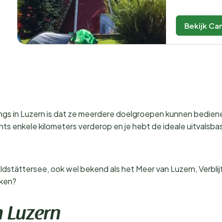
Bekijk Ca
ngs in Luzern is dat ze meerdere doelgroepen kunnen bedienen
ts enkele kilometers verderop en je hebt de ideale uitvalsbas
stättersee, ook wel bekend als het Meer van Luzern, Verblijf je
eken?
 Luzern