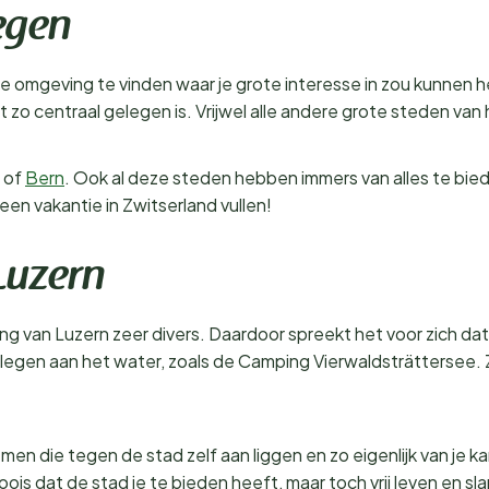
egen
n de omgeving te vinden waar je grote interesse in zou kunnen
 zo centraal gelegen is. Vrijwel alle andere grote steden van 
h of
Bern
. Ook al deze steden hebben immers van alles te biede
een vakantie in Zwitserland vullen!
Luzern
ng van Luzern zeer divers. Daardoor spreekt het voor zich dat
gelegen aan het water, zoals de Camping Vierwaldsträttersee. 
men die tegen de stad zelf aan liggen en zo eigenlijk van je k
ois dat de stad je te bieden heeft, maar toch vrij leven en s