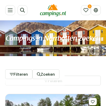
Zweden
/
Norrbotten
Campings in Norrbotten zoeken
2 Campings
Filteren
Zoeken
Filteren
Filters opslaan