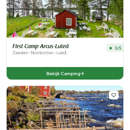
Plaatsen
Populaire filters
Type accommodatie
Zwemmen
First Camp Arcus-Luleå
3/5
Zweden - Norrbotten - Luleå
Algemeen
Sport en vrije tijd
Bekijk Camping