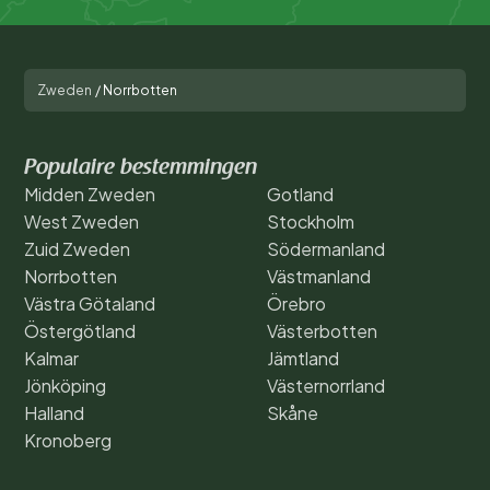
Zweden
/
Norrbotten
Populaire bestemmingen
Midden Zweden
Gotland
West Zweden
Stockholm
Zuid Zweden
Södermanland
Norrbotten
Västmanland
Västra Götaland
Örebro
Östergötland
Västerbotten
Kalmar
Jämtland
Jönköping
Västernorrland
Halland
Skåne
Kronoberg