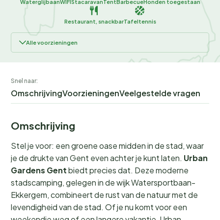
Waterglijbaan
WIFI
Stacaravan
Tent
Barbecue
Honden toegestaan
Restaurant, snackbar
Tafeltennis
Alle voorzieningen
Snel naar:
Omschrijving
Voorzieningen
Veelgestelde vragen
Omschrijving
Stel je voor: een groene oase midden in de stad, waar
je de drukte van Gent even achter je kunt laten.
Urban
Gardens Gent
biedt precies dat. Deze moderne
stadscamping, gelegen in de wijk Watersportbaan-
Ekkergem, combineert de rust van de natuur met de
levendigheid van de stad. Of je nu komt voor een
weekendje weg of een langere vakantie, Urban