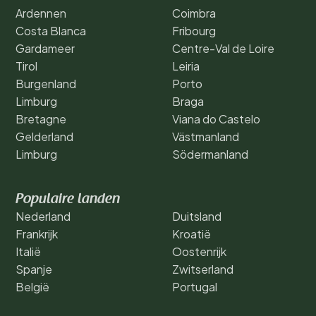
Ardennen
Coimbra
Costa Blanca
Fribourg
Gardameer
Centre-Val de Loire
Tirol
Leiria
Burgenland
Porto
Limburg
Braga
Bretagne
Viana do Castelo
Gelderland
Västmanland
Limburg
Södermanland
Populaire landen
Nederland
Duitsland
Frankrijk
Kroatië
Italië
Oostenrijk
Spanje
Zwitserland
België
Portugal