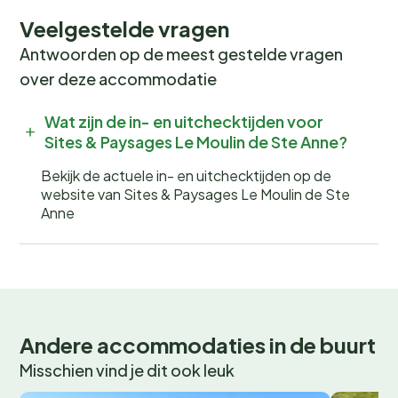
Veelgestelde vragen
Voor een perfecte dag vanuit de camping kun je
Antwoorden op de meest gestelde vragen
beginnen met een fietstocht door de duinen, gevolgd
over deze accommodatie
door een picknick op het strand. Sluit de dag af met
een bezoek aan een lokale markt of festival voor een
Wat zijn de in- en uitchecktijden voor
authentieke Franse ervaring. En in de wintermaanden
Sites & Paysages Le Moulin de Ste Anne?
kun je genieten van schaatsen of een bezoek aan een
sfeervolle kerstmarkt.
Bekijk de actuele in- en uitchecktijden op de
website van Sites & Paysages Le Moulin de Ste
Anne
Boek nu jouw onvergetelijke
vakantie!
Wil jij wakker worden met het geluid van fluitende
vogels en de geur van verse broodjes? Boek nu jouw
plek bij Camping de Zandduinen en beleef een
Andere accommodaties in de buurt
onvergetelijke kampeervakantie! Wees er snel bij, want
Misschien vind je dit ook leuk
populaire periodes zijn snel volgeboekt.