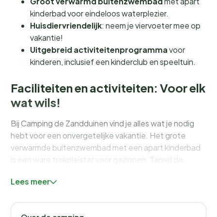
Groot verwarmd buitenzwembad
met apart
kinderbad voor eindeloos waterplezier.
Huisdiervriendelijk
: neem je viervoeter mee op
vakantie!
Uitgebreid activiteitenprogramma
voor
kinderen, inclusief een kinderclub en speeltuin.
Faciliteiten en activiteiten: Voor elk
wat wils!
Bij Camping de Zandduinen vind je alles wat je nodig
hebt voor een onvergetelijke vakantie. Het grote
verwarmde buitenzwembad met een apart kinderbad
is een ware trekpleister voor gezinnen. Terwijl de
kleintjes spetteren in het water, kun jij ontspannen op
Lees meer
een ligstoel met een goed boek. Voor de avontuurlijke
zielen zijn er tal van sportieve activiteiten, zoals
beachvolleybal en watersporten op het nabijgelegen
Over de camping