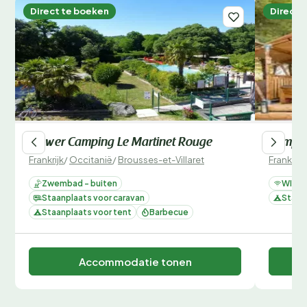
Direct te boeken
Direct 
Flower Camping Le Martinet Rouge
Campin
Frankrijk
/
Occitanië
/
Brousses-et-Villaret
Frankrijk
Zwembad - buiten
WIFI
Staanplaats voor caravan
Staan
Staanplaats voor tent
Barbecue
Accommodatie tonen