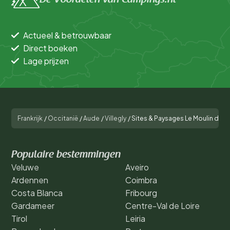
Actueel & betrouwbaar
Direct boeken
Lage prijzen
Frankrijk
/
Occitanië
/
Aude
/
Villegly
/
Sites & Paysages Le Moulin de S
Populaire bestemmingen
Veluwe
Aveiro
Ardennen
Coimbra
Costa Blanca
Fribourg
Gardameer
Centre-Val de Loire
Tirol
Leiria