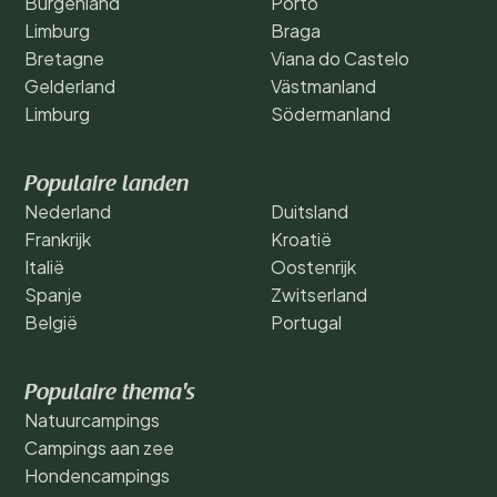
Burgenland
Porto
Limburg
Braga
Bretagne
Viana do Castelo
Gelderland
Västmanland
Limburg
Södermanland
Populaire landen
Nederland
Duitsland
Frankrijk
Kroatië
Italië
Oostenrijk
Spanje
Zwitserland
België
Portugal
Populaire thema's
Natuurcampings
Campings aan zee
Hondencampings