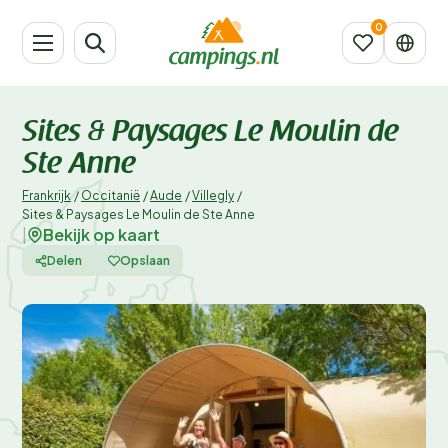
Sites & Paysages Le Moulin de
Ste Anne
Frankrijk
/
Occitanië
/
Aude
/
Villegly
/
Sites & Paysages Le Moulin de Ste Anne
Bekijk op kaart
|
Delen
Opslaan