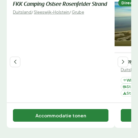
Direct te boeken
Direct 
FKK Camping Ostsee Rosenfelder Strand
Duitsland
/
Sleeswijk-Holstein
/
Grube
Campin
Duitslan
WIFI
Staan
Staan
Accommodatie tonen