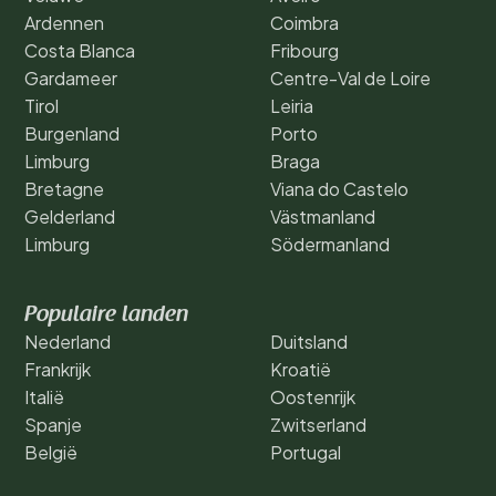
Ardennen
Coimbra
Costa Blanca
Fribourg
Gardameer
Centre-Val de Loire
Tirol
Leiria
Burgenland
Porto
Limburg
Braga
Bretagne
Viana do Castelo
Gelderland
Västmanland
Limburg
Södermanland
Populaire landen
Nederland
Duitsland
Frankrijk
Kroatië
Italië
Oostenrijk
Spanje
Zwitserland
België
Portugal