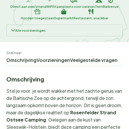
Direct aan zee/strand
WIFI
Staanplaats voor caravan
Tent
Barbecue
Honden toegestaan
Supermarkt
Restaurant, snackbar
Alle voorzieningen
Snel naar:
Omschrijving
Voorzieningen
Veelgestelde vragen
Omschrijving
Stel je voor: je wordt wakker met het zachte geruis van
de Baltische Zee op de achtergrond, terwijl de zon
langzaam opkomt boven de horizon. Dit is geen droom,
maar de dagelijkse realiteit op
Rosenfelder Strand
Ostsee Camping
. Gelegen aan de kust van
Sleeswijk-Holstein, biedt deze camping een perfecte