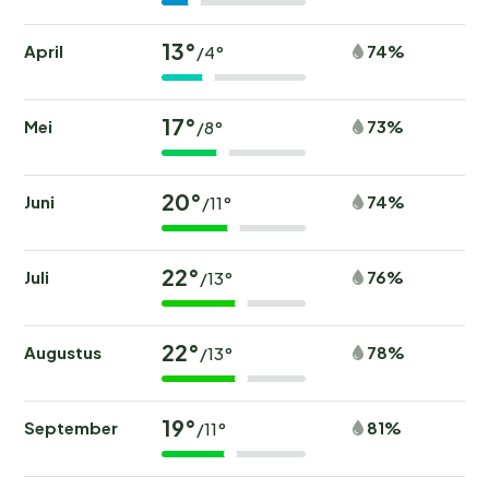
13°
April
74%
/4°
17°
Mei
73%
/8°
20°
Juni
74%
/11°
22°
Juli
76%
/13°
22°
Augustus
78%
/13°
19°
September
81%
/11°