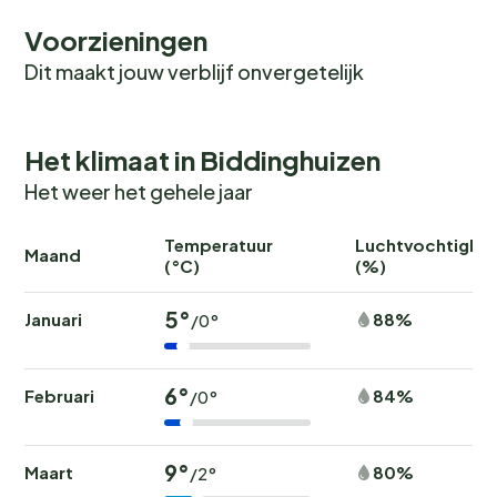
Voorzieningen
Dit maakt jouw verblijf onvergetelijk
Het klimaat in Biddinghuizen
Het weer het gehele jaar
Temperatuur
Luchtvochtighei
Maand
(°C)
(%)
5°
Januari
88%
/0°
6°
Februari
84%
/0°
9°
Maart
80%
/2°