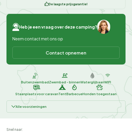
De laagste prijsgarantie!
Heb je een vraag over deze camping?
Neem contact met ons op
Contact opnemen
Buitenzwembad
Zwembad - binnen
Waterglijbaan
WIFI
Staanplaats voor caravan
Tent
Barbecue
Honden toegestaan
Alle voorzieningen
Snel naar: