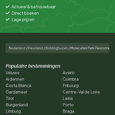
Actueel & betrouwbaar
Direct boeken
Lage prijzen
Nederland
/
Flevoland
/
Biddinghuizen
/
Molecaten Park Flevostrand
Populaire bestemmingen
Veluwe
Aveiro
Ardennen
Coimbra
Costa Blanca
Fribourg
Gardameer
Centre-Val de Loire
Tirol
Leiria
Burgenland
Porto
Limburg
Braga