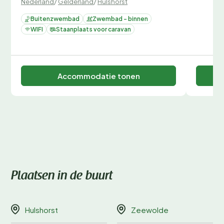
Nederland
/
Gelderland
/
Hulshorst
Buitenzwembad
Zwembad - binnen
WIFI
Staanplaats voor caravan
Accommodatie tonen
Plaatsen in de buurt
Hulshorst
Zeewolde