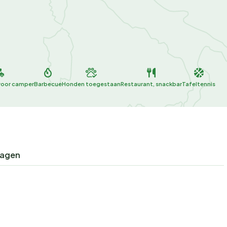
voor camper
Barbecue
Honden toegestaan
Restaurant, snackbar
Tafeltennis
ragen