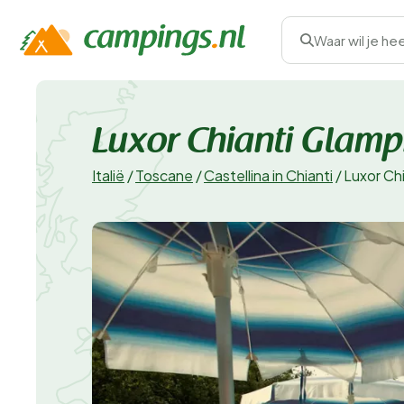
Waar wil je he
Luxor Chianti Glamp
Italië
/
Toscane
/
Castellina in Chianti
/
Luxor Chi