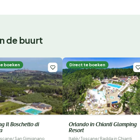
n de buurt
te boeken
Direct te boeken
g Il Boschetto di
Orlando in Chianti Glamping
a
Resort
oscane
/
San Gimignano
Italië
/
Toscane
/
Radda in Chianti