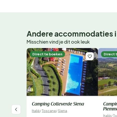
Andere accommodaties i
Misschien vind je dit ook leuk
Direct te boeken
Direct 
Camping Colleverde Siena
Campin
Piemm
Italië
/
Toscane
/
Siena
Italië
/
T