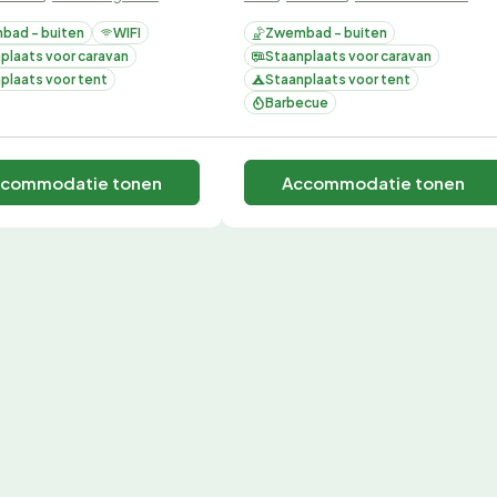
bad - buiten
WIFI
Zwembad - buiten
plaats voor caravan
Staanplaats voor caravan
plaats voor tent
Staanplaats voor tent
Barbecue
commodatie tonen
Accommodatie tonen