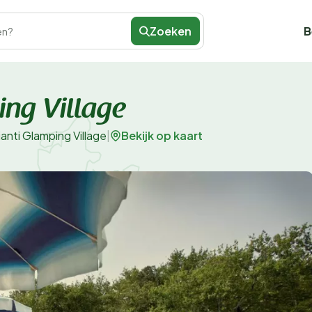
Zoeken
B
en?
ing Village
Bekijk op kaart
anti Glamping Village
|