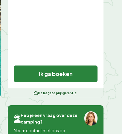
Ik ga boeken
De laagste prijsgarantie!
Heb je een vraag over deze
camping?
Neem contact met ons op