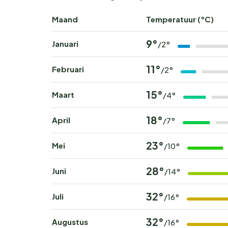
Maand
Temperatuur (°C)
9°
Januari
/2°
11°
Februari
/2°
15°
Maart
/4°
18°
April
/7°
23°
Mei
/10°
28°
Juni
/14°
32°
Juli
/16°
32°
Augustus
/16°