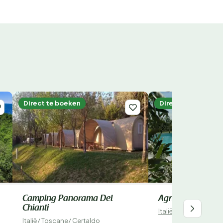
Direct te boeken
Direct te boeken
Camping Panorama Del
Agricamping Rom
Chianti
Italië
/
Toscane
/
La R
Italië
/
Toscane
/
Certaldo