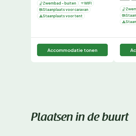
Zwembad - buiten
WIFI
Zwem
Staanplaats voor caravan
Staan
Staanplaats voor tent
Staan
Accommodatie tonen
Ac
Plaatsen in de buurt