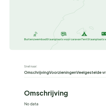
Buitenzwembad
Staanplaats voor caravan
Tent
Staanplaats 
Snel naar:
Omschrijving
Voorzieningen
Veelgestelde v
Omschrijving
No data