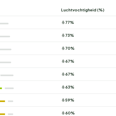
Luchtvochtigheid (%)
77%
73%
70%
67%
67%
63%
59%
60%