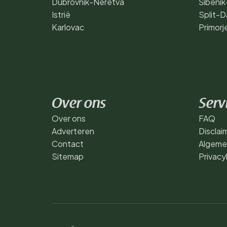
Dubrovnik-Neretva
Šibenik
Istrië
Split-D
Karlovac
Primorj
Over ons
Serv
Over ons
FAQ
Adverteren
Disclai
Contact
Algeme
Sitemap
Privacy