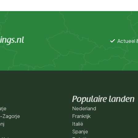
ngs.nl
Actueel 
Populaire landen
rje
Nederland
a-Zagorje
Frankrijk
nj
Italië
Spanje