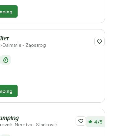
mping
iter
it-Dalmatie - Zaostrog
mping
amping
4/5
brovnik-Neretva - Stanković