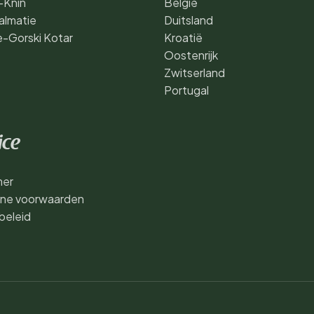
-Knin
België
almatie
Duitsland
e-Gorski Kotar
Kroatië
Oostenrijk
Zwitserland
Portugal
ice
mer
ne voorwaarden
beleid