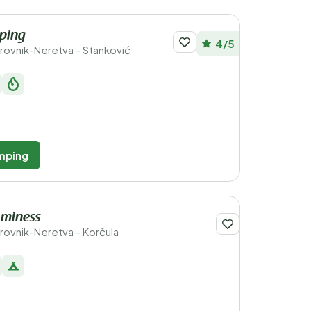
ping
4/5
brovnik-Neretva - Stanković
mping
Aminess
rovnik-Neretva - Korčula