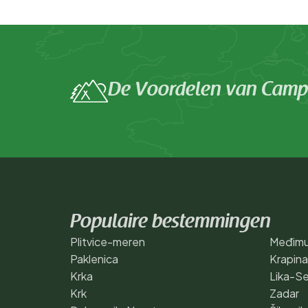
De Voordelen van Campi
Populaire bestemmingen
Plitvice-meren
Međimu
Paklenica
Krapin
Krka
Lika-Se
Krk
Zadar