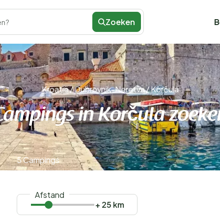
Zoeken
B
en?
Kroatië
/
Dubrovnik-Neretva
/
Korčula
Campings in Korčula zoeke
5 Campings
Afstand
+ 25 km