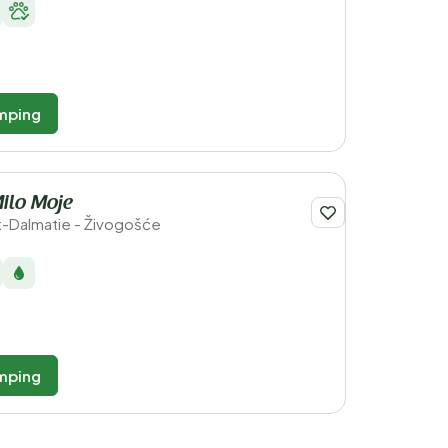
mping
ilo Moje
it-Dalmatie - Živogošće
mping