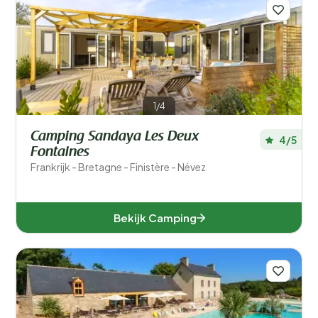
Filters opslaan
1/4
Populaire filters
Camping Sandaya Les Deux
4/5
Type accommodatie
Fontaines
Frankrijk - Bretagne - Finistère - Névez
Zwemmen
Bekijk Camping
Algemeen
Sport en vrije tijd