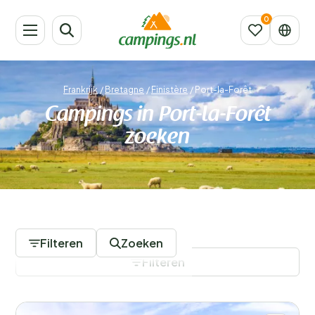
Frankrijk
/
Bretagne
/
Finistère
/
Port-la-Forêt
Campings in Port-la-Forêt
zoeken
22 Campings
Filteren
Zoeken
Filteren