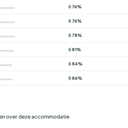
76%
76%
78%
81%
84%
86%
gen over deze accommodatie