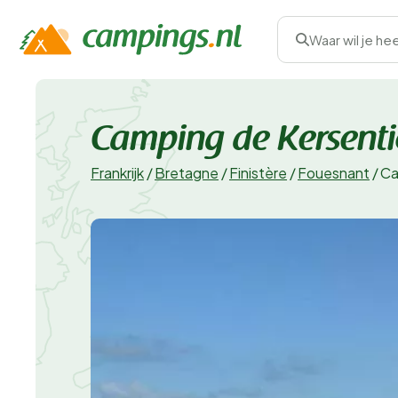
Waar wil je he
Camping de Kersenti
Frankrijk
/
Bretagne
/
Finistère
/
Fouesnant
/
Ca