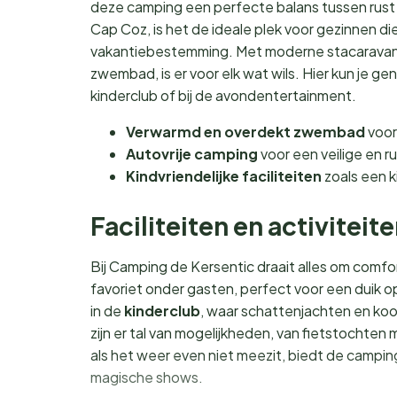
deze camping een perfecte balans tussen rust
Cap Coz, is het de ideale plek voor gezinnen die
vakantiebestemming. Met moderne stacaravan
zwembad, is er voor elk wat wils. Hier kun je ge
kinderclub of bij de avondentertainment.
Verwarmd en overdekt zwembad
voor
Autovrije camping
voor een veilige en r
Kindvriendelijke faciliteiten
zoals een k
Faciliteiten en activiteit
Bij Camping de Kersentic draait alles om comf
favoriet onder gasten, perfect voor een duik o
in de
kinderclub
, waar schattenjachten en koo
zijn er tal van mogelijkheden, van fietstochten
als het weer even niet meezit, biedt de camping
magische shows.