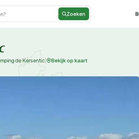
Zoeken
B
en?
c
Bekijk op kaart
mping de Kersentic
|