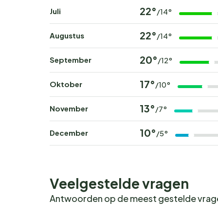
22°
Juli
/14°
22°
Augustus
/14°
20°
September
/12°
17°
Oktober
/10°
13°
November
/7°
10°
December
/5°
Veelgestelde vragen
Antwoorden op de meest gestelde vra