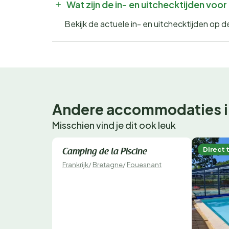
Wat zijn de in- en uitchecktijden vo
Bekijk de actuele in- en uitchecktijden op
Andere accommodaties i
Misschien vind je dit ook leuk
Direct te boeken
Direct 
Camping de la Piscine
Frankrijk
/
Bretagne
/
Fouesnant