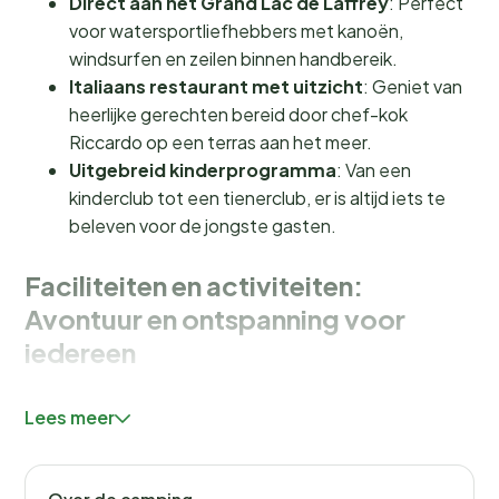
Direct aan het Grand Lac de Laffrey
: Perfect
voor watersportliefhebbers met kanoën,
windsurfen en zeilen binnen handbereik.
Italiaans restaurant met uitzicht
: Geniet van
heerlijke gerechten bereid door chef-kok
Riccardo op een terras aan het meer.
Uitgebreid kinderprogramma
: Van een
kinderclub tot een tienerclub, er is altijd iets te
beleven voor de jongste gasten.
Faciliteiten en activiteiten:
Avontuur en ontspanning voor
iedereen
Bij Flower Camping Ser Sirant draait alles om het
Lees meer
creëren van onvergetelijke herinneringen. Hoewel er
geen zwembad is, biedt het
Grand Lac de Laffrey
een natuurlijke zwemervaring die je niet snel zult
Over de camping