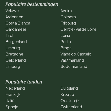
Populaire bestemmingen
Veluwe
Aveiro
Ardennen
Coimbra
Costa Blanca
Fribourg
Gardameer
Centre-Val de Loire
Tirol
Leiria
Burgenland
Porto
Limburg
Braga
Bretagne
Viana do Castelo
Gelderland
Västmanland
Limburg
Södermanland
Populaire landen
Nederland
Duitsland
Frankrijk
Kroatië
Italië
Oostenrijk
Spanje
Zwitserland