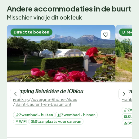
Wil jij wakker worden met het geluid van fluitende
Andere accommodaties in de buurt
vogels en de geur van verse broodjes? Boek nu jouw
Misschien vind je dit ook leuk
plek bij Flower Camping Ser Sirant en beleef een
onvergetelijke kampeervakantie! Wees er snel bij, want
Direct te boeken
Direct 
de populaire periodes zijn snel volgeboekt.
Camping Belvédère de lObiou
Campin
Frankrijk
/
Auvergne-Rhône-Alpes
Frankrijk
/
Saint-Laurent-en-Beaumont
Zwemb
Zwembad - buiten
Zwembad - binnen
Staan
WIFI
Staanplaats voor caravan
Staan