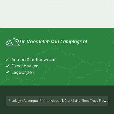
De Voordelen van Campings.nl
Actueel & betrouwbaar
Direct boeken
Lage prijzen
Frankrijk
/
Auvergne-Rhône-Alpes
/
Isère
/
Saint-Théoffrey
/
Flower Ca