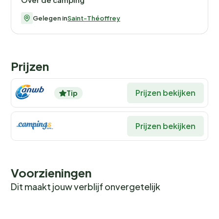
vergeten. Voor de kleintjes is er een speeltuin en een
kinderclub waar ze nieuwe vriendjes kunnen maken. De
Gelegen in
Saint-Théoffrey
avontuurlijke zielen kunnen hun hart ophalen met
activiteiten zoals klimmen, canyoning en paragliden in
de omgeving.
Prijzen
De camping biedt ook tal van sportieve mogelijkheden.
Huur een mountainbike of e-bike en verken de
Prijzen bekijken
Tip
prachtige fietsroutes die direct vanaf de camping
beginnen. Of neem deel aan een van de
Prijzen bekijken
georganiseerde wildplukwandelingen en ontdek de
lokale flora en fauna. 's Avonds kun je genieten van het
avondentertainment, dat zowel jong als oud vermaakt.
Voorzieningen
Eten en drinken: Italiaanse flair aan
Dit maakt jouw verblijf onvergetelijk
het meer
Het restaurant van Flower Camping Ser Sirant is een