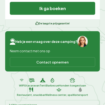
Ik ga boeken
De laagste prijsgarantie!
Heb je een vraag over deze camping?
Neem contact met ons op
Contact opnemen
WIFI
Stacaravan
Tent
Barbecue
Honden toegestaan
Restaurant, snackbar
Wellness center, spa
Watersport
Alle voorzieningen