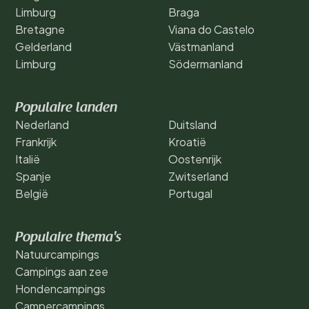
Limburg
Braga
Bretagne
Viana do Castelo
Gelderland
Västmanland
Limburg
Södermanland
Populaire landen
Nederland
Duitsland
Frankrijk
Kroatië
Italië
Oostenrijk
Spanje
Zwitserland
België
Portugal
Populaire thema's
Natuurcampings
Campings aan zee
Hondencampings
Campercampings