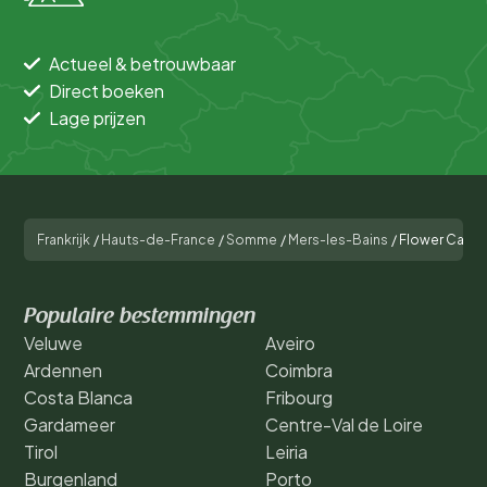
Actueel & betrouwbaar
Direct boeken
Lage prijzen
Frankrijk
/
Hauts-de-France
/
Somme
/
Mers-les-Bains
/
Flower Campi
Populaire bestemmingen
Veluwe
Aveiro
Ardennen
Coimbra
Costa Blanca
Fribourg
Gardameer
Centre-Val de Loire
Tirol
Leiria
Burgenland
Porto