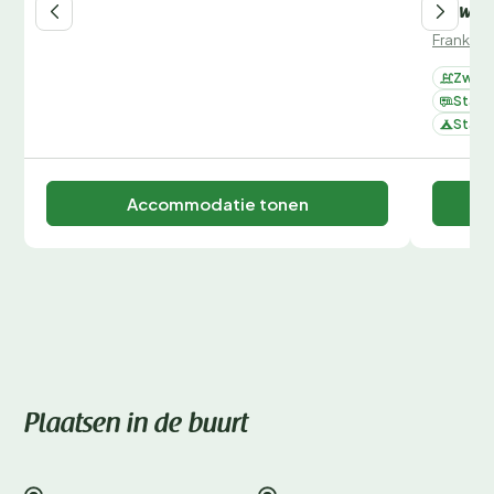
Flower
Frankrijk
Zwemb
Staan
Staan
Accommodatie tonen
Plaatsen in de buurt