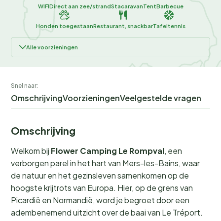
WIFI
Direct aan zee/strand
Stacaravan
Tent
Barbecue
Honden toegestaan
Restaurant, snackbar
Tafeltennis
Alle voorzieningen
Snel naar:
Omschrijving
Voorzieningen
Veelgestelde vragen
Omschrijving
Welkom bij
Flower Camping Le Rompval
, een
verborgen parel in het hart van Mers-les-Bains, waar
de natuur en het gezinsleven samenkomen op de
hoogste krijtrots van Europa. Hier, op de grens van
Picardië en Normandië, word je begroet door een
adembenemend uitzicht over de baai van Le Tréport.