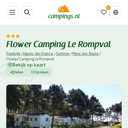
Flower Camping Le Rompval
Frankrijk
/
Hauts-de-France
/
Somme
/
Mers-les-Bains
/
Flower Camping Le Rompval
Bekijk op kaart
|
Delen
Opslaan