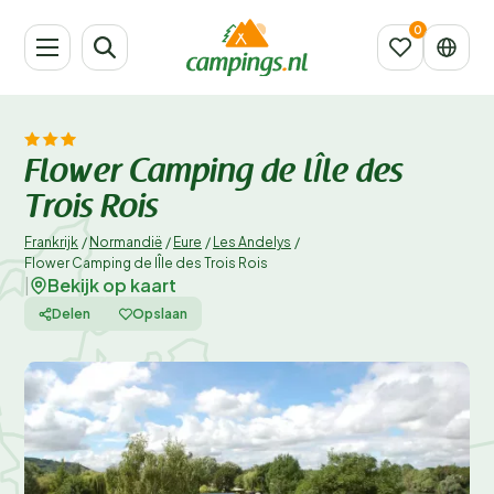
Flower Camping de lÎle des
Trois Rois
Frankrijk
/
Normandië
/
Eure
/
Les Andelys
/
Flower Camping de lÎle des Trois Rois
Bekijk op kaart
|
Delen
Opslaan