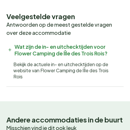
Natuurpark
talloze mogelijkheden voor wandel- en
fietstochten.
Veelgestelde vragen
Antwoorden op de meest gestelde vragen
In de zomer kun je genieten van kanoën op de Seine,
over deze accommodatie
terwijl de wintermaanden perfect zijn voor een bezoek
aan de sfeervolle kerstmarkten in de regio. Vergeet
Wat zijn de in- en uitchecktijden voor
niet de lokale dorpsmarkten en festivals te bezoeken
Flower Camping de lÎle des Trois Rois?
voor een authentieke Normandische ervaring.
Bekijk de actuele in- en uitchecktijden op de
Boek nu jouw onvergetelijke
website van Flower Camping de lÎle des Trois
Rois
vakantie
Wil jij wakker worden met het geluid van fluitende
vogels en de geur van verse broodjes? Boek nu jouw
plek bij Flower Camping de l'Île des Trois Rois en beleef
een onvergetelijke kampeervakantie! Wees er snel bij,
Andere accommodaties in de buurt
want populaire periodes zijn snel volgeboekt.
Misschien vind je dit ook leuk