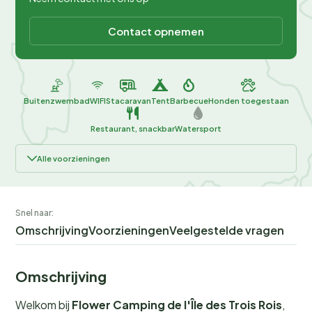
Contact opnemen
Buitenzwembad
WIFI
Stacaravan
Tent
Barbecue
Honden toegestaan
Restaurant, snackbar
Watersport
Alle voorzieningen
Snel naar:
Omschrijving
Voorzieningen
Veelgestelde vragen
Omschrijving
Welkom bij
Flower Camping de l'Île des Trois Rois
,