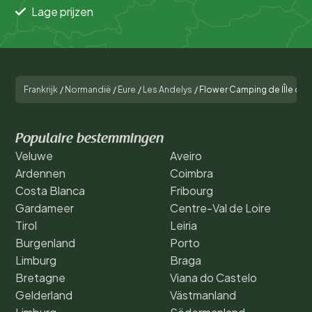
Lage prijzen
Frankrijk
/
Normandië
/
Eure
/
Les Andelys
/
Flower Camping de lÎle des 
Populaire bestemmingen
Veluwe
Aveiro
Ardennen
Coimbra
Costa Blanca
Fribourg
Gardameer
Centre-Val de Loire
Tirol
Leiria
Burgenland
Porto
Limburg
Braga
Bretagne
Viana do Castelo
Gelderland
Västmanland