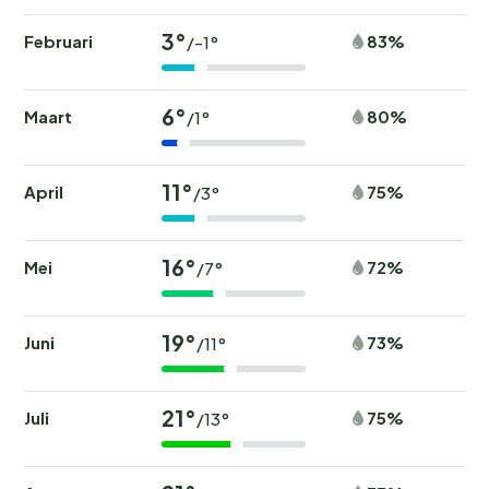
3°
Februari
83%
/-1°
6°
Maart
80%
/1°
11°
April
75%
/3°
16°
Mei
72%
/7°
19°
Juni
73%
/11°
21°
Juli
75%
/13°