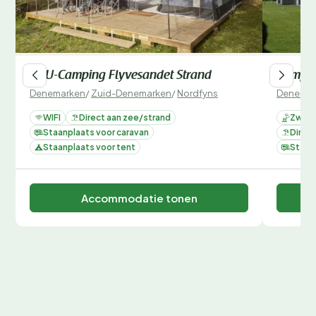
DCU-Camping Flyvesandet Strand
Camp H
Denemarken
/
Zuid-Denemarken
/
Nordfyns
Denemar
WIFI
Direct aan zee/strand
Zwemb
Staanplaats voor caravan
Direc
Staanplaats voor tent
Staan
Accommodatie tonen