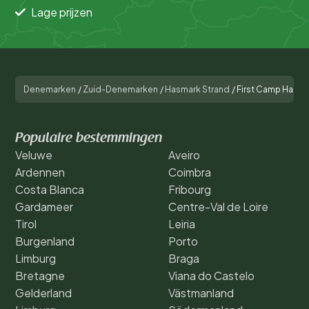
Lage prijzen
Denemarken
/
Zuid-Denemarken
/
Hasmark Strand
/
First Camp Hasmar
Populaire bestemmingen
Veluwe
Aveiro
Ardennen
Coimbra
Costa Blanca
Fribourg
Gardameer
Centre-Val de Loire
Tirol
Leiria
Burgenland
Porto
Limburg
Braga
Bretagne
Viana do Castelo
Gelderland
Västmanland