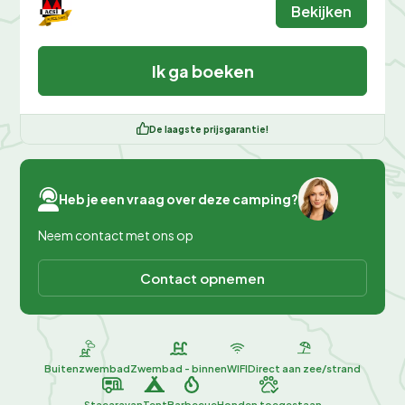
Bekijken
Ik ga boeken
De laagste prijsgarantie!
Heb je een vraag over deze camping?
Neem contact met ons op
Contact opnemen
Buitenzwembad
Zwembad - binnen
WIFI
Direct aan zee/strand
Stacaravan
Tent
Barbecue
Honden toegestaan