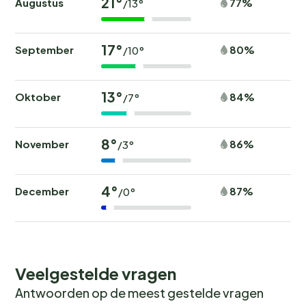
21°
Augustus
77%
/13°
17°
September
80%
/10°
13°
Oktober
84%
/7°
8°
November
86%
/3°
4°
December
87%
/0°
Veelgestelde vragen
Antwoorden op de meest gestelde vragen