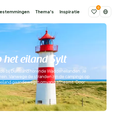
estemmingen
Thema's
Inspiratie
het eiland Sylt
n de bij Duitsland horende Waddeneilanden. Je
trein. Vanwege de stranden zijn de campings op
et eiland gaandeweg in omvang afneemt. Door