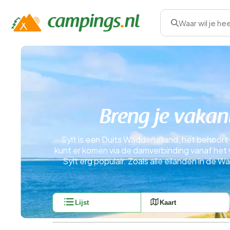
Waar wil je he
Breng je vakan
Sylt is een Duits Waddeneiland, het behoort 
kunt er komen via de damverbinding vanaf het 
Sylt erg populair. Zoals alle eilanden in 
Lijst
Kaart