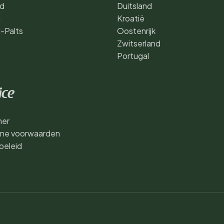
nd
Duitsland
n
Kroatië
d-Palts
Oostenrijk
Zwitserland
Portugal
ice
mer
ne voorwaarden
beleid