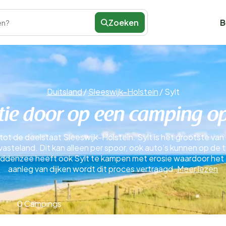
Zoeken
B
en?
Duitsland
/
Sleeswijk-Holstein
/
Sylt
tie door op een camping op 
tot de deelstaat Sleeswijk-Holstein. Sylt is het grootste va
vasteland. Dit kan alleen per spoor, ook auto’s kunnen op de 
de Waddenzee heeft ook Sylt te kampen met erosie waardoor h
aanleg van dijken wordt dit proces vertraagd.
Meer lezen
0 Campings