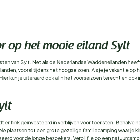
r op het mooie eiland Sylt
msten van Sylt. Net als de Nederlandse Waddeneilanden heeft
anden, vooral tijdens het hoogseizoen. Als je je vakantie op h
r kun je uiteraard ook al in het voorseizoen terecht en ook in
ylt
t er flink geïnvesteerd in verblijven voor toeristen. Behalve h
le plaatsen tot een grote gezellige familiecamping waar je k
eerd voor de jonge bezoekers. Verblijf je op een natuurcampi