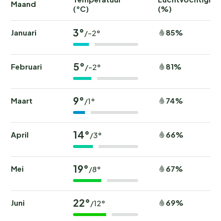
Maand
(°C)
(%)
3°
Januari
85%
/-2°
5°
Februari
81%
/-2°
9°
Maart
74%
/1°
14°
April
66%
/3°
19°
Mei
67%
/8°
22°
Juni
69%
/12°