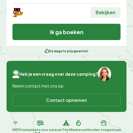
Bekijken
Ik ga boeken
De laagste prijsgarantie!
Heb je een vraag over deze camping?
Neem contact met ons op
Contact opnemen
WIFI
Staanplaats voor caravan
Tent
Barbecue
Honden toegestaan