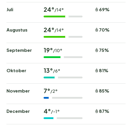
24°
Juli
69%
/14°
24°
Augustus
70%
/14°
19°
September
75%
/10°
13°
Oktober
81%
/6°
7°
November
85%
/2°
4°
December
87%
/-1°