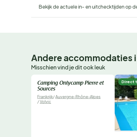
Bekijk de actuele in- en uitchecktijden op 
Andere accommodaties i
Misschien vind je dit ook leuk
Direct te boeken
Direct 
Camping Onlycamp Pierre et
Sources
Frankrijk
/
Auvergne-Rhône-Alpes
/
Volvic