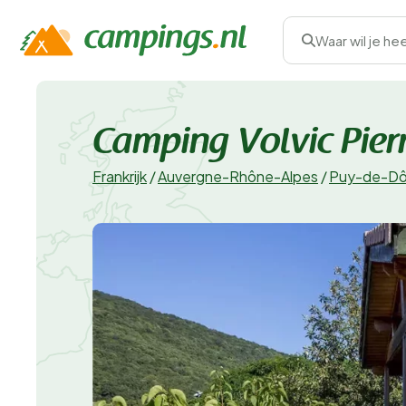
Waar wil je he
Camping Volvic Pierr
Frankrijk
/
Auvergne-Rhône-Alpes
/
Puy-de-D