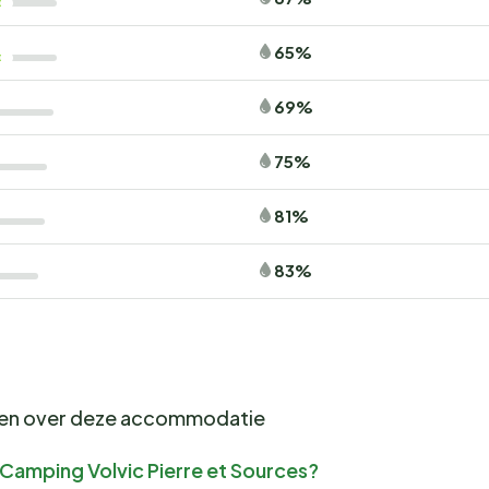
65%
69%
75%
81%
83%
gen over deze accommodatie
r Camping Volvic Pierre et Sources?