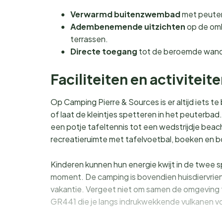
Verwarmd buitenzwembad
met peuterb
Adembenemende uitzichten
op de oml
terrassen.
Directe toegang
tot de beroemde wande
Faciliteiten en activiteit
Op Camping Pierre & Sources is er altijd iets
of laat de kleintjes spetteren in het peuterbad.
een potje tafeltennis tot een wedstrijdje beac
recreatieruimte met tafelvoetbal, boeken en b
Kinderen kunnen hun energie kwijt in de twee 
moment. De camping is bovendien huisdiervrien
vakantie. Vergeet niet om samen de omgeving t
GR441 die je langs indrukwekkende vulkanen v