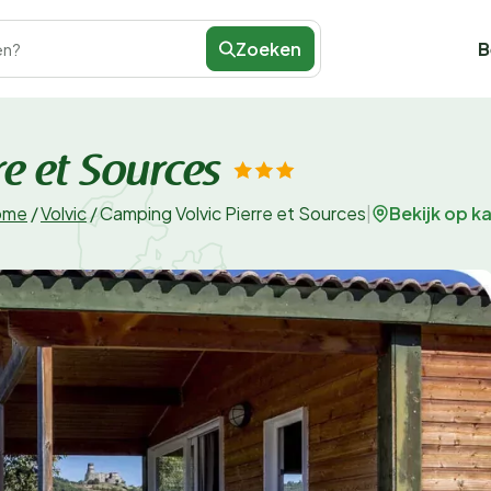
Zoeken
B
en?
e et Sources
Bekijk op k
ôme
/
Volvic
/
Camping Volvic Pierre et Sources
|