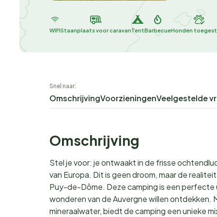
WIFI
Staanplaats voor caravan
Tent
Barbecue
Honden toeges
Snel naar:
Omschrijving
Voorzieningen
Veelgestelde v
Omschrijving
Stel je voor: je ontwaakt in de frisse ochtend
van Europa. Dit is geen droom, maar de realitei
Puy-de-Dôme. Deze camping is een perfecte uit
wonderen van de Auvergne willen ontdekken. Met
mineraalwater, biedt de camping een unieke mix