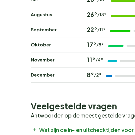
26°
Augustus
/13°
22°
September
/11°
17°
Oktober
/8°
11°
November
/4°
8°
December
/2°
Veelgestelde vragen
Antwoorden op de meest gestelde vra
Wat zijn de in- en uitchecktijden voo