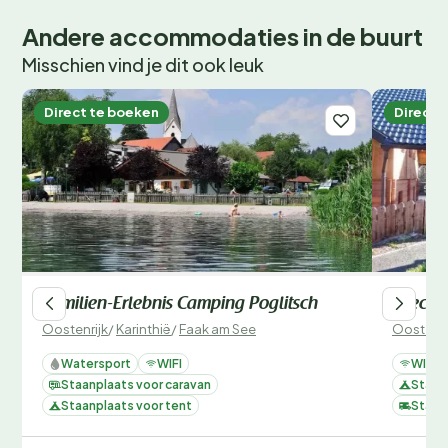
Andere accommodaties in de buurt
Misschien vind je dit ook leuk
Direct te boeken
Direct 
Familien-Erlebnis Camping Poglitsch
Seecam
Oostenrijk
/
Karinthië
/
Faak am See
Oostenri
Watersport
WIFI
WIFI
Staanplaats voor caravan
Staan
Staanplaats voor tent
Staan