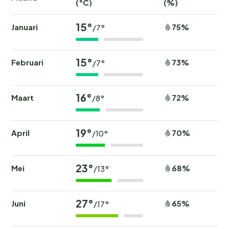
(°C)
(%)
15°
Januari
75%
/7°
15°
Februari
73%
/7°
16°
Maart
72%
/8°
19°
April
70%
/10°
23°
Mei
68%
/13°
27°
Juni
65%
/17°