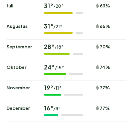
31°
Juli
63%
/20°
31°
Augustus
65%
/21°
28°
September
70%
/18°
24°
Oktober
74%
/15°
19°
November
77%
/11°
16°
December
77%
/8°