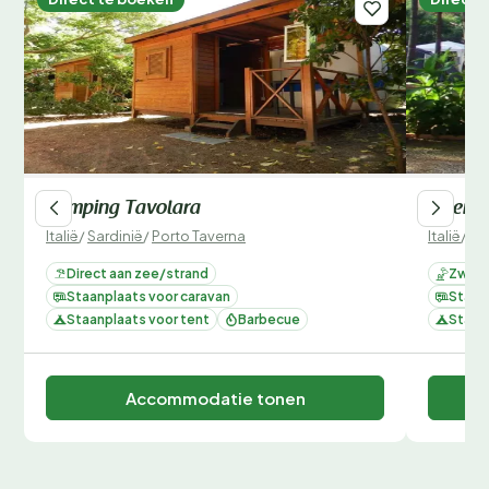
Camping Tavolara
Selema
Italië
/
Sardinië
/
Porto Taverna
Italië
/
Sa
Direct aan zee/strand
Zwemb
Staanplaats voor caravan
Staan
Staanplaats voor tent
Barbecue
Staan
Accommodatie tonen