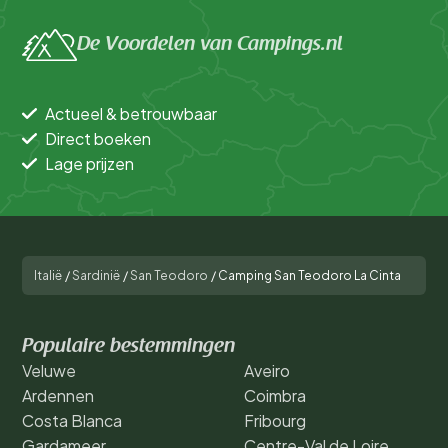
De Voordelen van Campings.nl
Actueel & betrouwbaar
Direct boeken
Lage prijzen
Italië
/
Sardinië
/
San Teodoro
/
Camping San Teodoro La Cinta
Populaire bestemmingen
Veluwe
Aveiro
Ardennen
Coimbra
Costa Blanca
Fribourg
Gardameer
Centre-Val de Loire