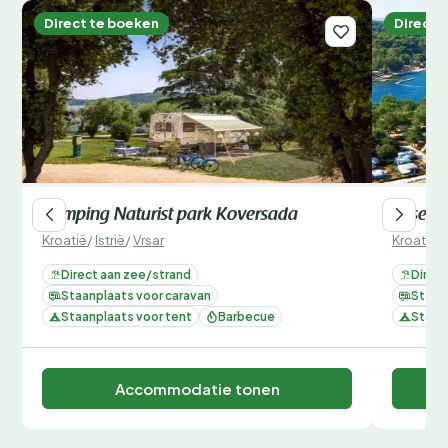
Direct te boeken
Direct 
Camping Naturist park Koversada
Orsera
Kroatië
/
Istrië
/
Vrsar
Kroatië
/
Direct aan zee/strand
Direc
Staanplaats voor caravan
Staan
Staanplaats voor tent
Barbecue
Staan
Accommodatie tonen