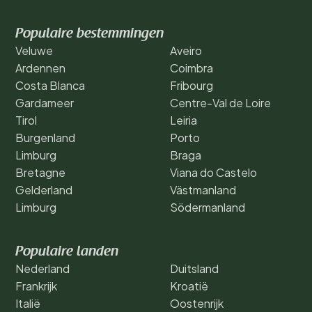
Populaire bestemmingen
Veluwe
Aveiro
Ardennen
Coimbra
Costa Blanca
Fribourg
Gardameer
Centre-Val de Loire
Tirol
Leiria
Burgenland
Porto
Limburg
Braga
Bretagne
Viana do Castelo
Gelderland
Västmanland
Limburg
Södermanland
Populaire landen
Nederland
Duitsland
Frankrijk
Kroatië
Italië
Oostenrijk