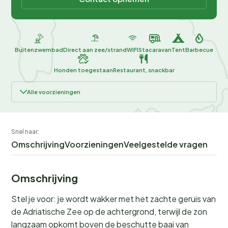
Buitenzwembad
Direct aan zee/strand
WIFI
Stacaravan
Tent
Barbecue
Honden toegestaan
Restaurant, snackbar
Alle voorzieningen
Snel naar:
Omschrijving
Voorzieningen
Veelgestelde vragen
Omschrijving
Stel je voor: je wordt wakker met het zachte geruis van
de Adriatische Zee op de achtergrond, terwijl de zon
langzaam opkomt boven de beschutte baai van