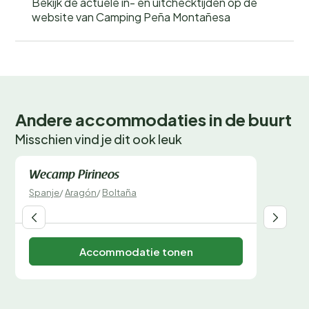
Bekijk de actuele in- en uitchecktijden op de
website van Camping Peña Montañesa
Andere accommodaties in de buurt
Misschien vind je dit ook leuk
Direct te boeken
Wecamp Pirineos
Spanje
/
Aragón
/
Boltaña
Accommodatie tonen