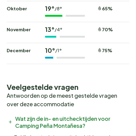
19°
Oktober
65%
/8°
13°
November
70%
/4°
10°
December
75%
/1°
Veelgestelde vragen
Antwoorden op de meest gestelde vragen
over deze accommodatie
Wat zijn de in- en uitchecktijden voor
Camping Peña Montañesa?