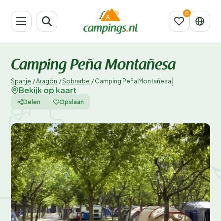
Camping Peña Montañesa
|
Spanje
/
Aragón
/
Sobrarbe
/
Camping Peña Montañesa
Bekijk op kaart
Delen
Opslaan