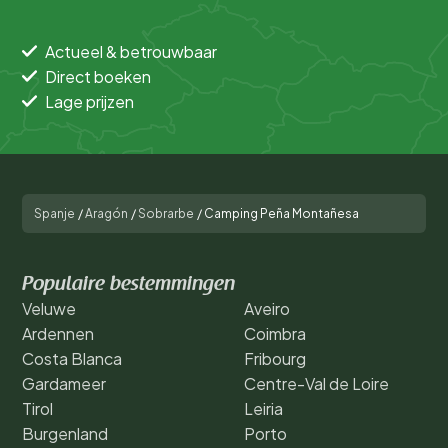
Actueel & betrouwbaar
Direct boeken
Lage prijzen
Spanje
/
Aragón
/
Sobrarbe
/
Camping Peña Montañesa
Populaire bestemmingen
Veluwe
Aveiro
Ardennen
Coimbra
Costa Blanca
Fribourg
Gardameer
Centre-Val de Loire
Tirol
Leiria
Burgenland
Porto