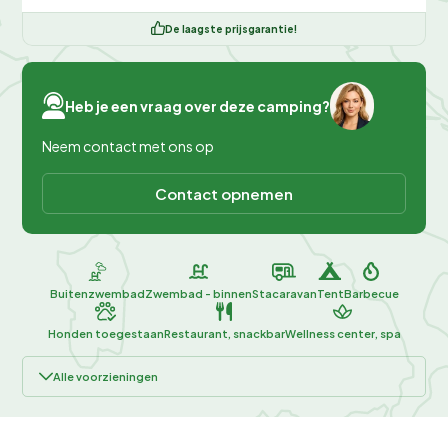
De laagste prijsgarantie!
Heb je een vraag over deze camping?
Neem contact met ons op
Contact opnemen
Buitenzwembad
Zwembad - binnen
Stacaravan
Tent
Barbecue
Honden toegestaan
Restaurant, snackbar
Wellness center, spa
Alle voorzieningen