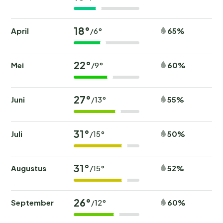
18°
April
65%
/6°
22°
Mei
60%
/9°
27°
Juni
55%
/13°
31°
Juli
50%
/15°
31°
Augustus
52%
/15°
26°
September
60%
/12°