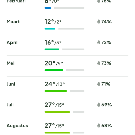
8°
Februari
76%
/0°
12°
Maart
74%
/2°
16°
April
72%
/5°
20°
Mei
73%
/9°
24°
Juni
71%
/13°
27°
Juli
69%
/15°
27°
Augustus
68%
/15°