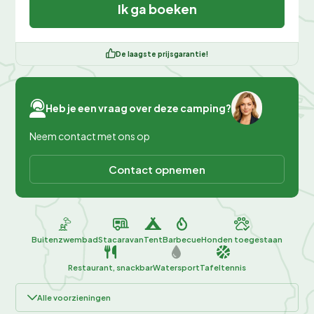
Ik ga boeken
De laagste prijsgarantie!
Heb je een vraag over deze camping?
Neem contact met ons op
Contact opnemen
Buitenzwembad
Stacaravan
Tent
Barbecue
Honden toegestaan
Restaurant, snackbar
Watersport
Tafeltennis
Alle voorzieningen