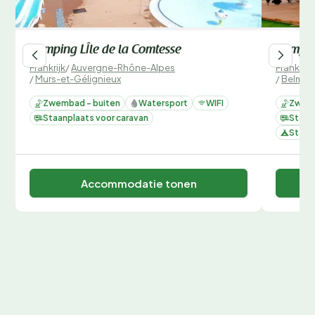
Camping LÎle de la Comtesse
Campin
Frankrijk
/
Auvergne-Rhône-Alpes
Frankrijk
/
Murs-et-Gélignieux
/
Belmon
Zwembad - buiten
Watersport
WIFI
Zwemb
Staanplaats voor caravan
Staan
Staan
Accommodatie tonen