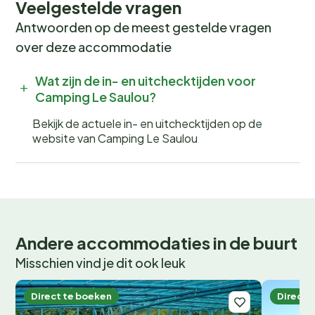
Veelgestelde vragen
Boek nu jouw onvergetelijke
Antwoorden op de meest gestelde vragen
over deze accommodatie
vakantie!
Wat zijn de in- en uitchecktijden voor
Wil jij wakker worden met het geluid van fluitende
Camping Le Saulou?
vogels en de geur van verse broodjes? Boek nu jouw
plek bij Camping Le Saulou en beleef een
Bekijk de actuele in- en uitchecktijden op de
onvergetelijke kampeervakantie! Wees er snel bij, want
website van Camping Le Saulou
de populaire periodes zijn snel volgeboekt.
Andere accommodaties in de buurt
Misschien vind je dit ook leuk
Direct te boeken
Direct 