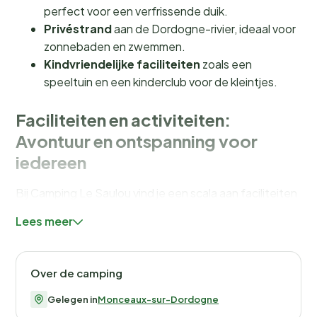
perfect voor een verfrissende duik.
Privéstrand
aan de Dordogne-rivier, ideaal voor
zonnebaden en zwemmen.
Kindvriendelijke faciliteiten
zoals een
speeltuin en een kinderclub voor de kleintjes.
Faciliteiten en activiteiten:
Avontuur en ontspanning voor
iedereen
Bij Camping Le Saulou vind je een scala aan faciliteiten
die je verblijf onvergetelijk maken. Het grote
Lees meer
buitenzwembad
is een favoriet onder jong en oud,
terwijl het
peuterbad
speciaal is ontworpen voor de
allerkleinsten. Voor de avontuurlijke zielen is er een
Over de camping
multi-sportveld
waar je kunt volleyballen of
tafeltennissen. En vergeet niet de unieke
fly fishing
Gelegen in
Monceaux-sur-Dordogne
site
waar je kunt vissen op forel en vlagzalm.