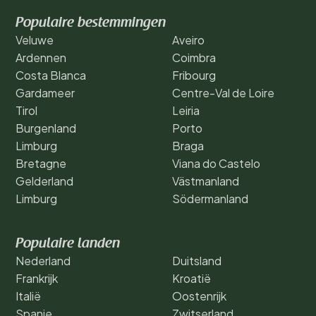
Populaire bestemmingen
Veluwe
Aveiro
Ardennen
Coimbra
Costa Blanca
Fribourg
Gardameer
Centre-Val de Loire
Tirol
Leiria
Burgenland
Porto
Limburg
Braga
Bretagne
Viana do Castelo
Gelderland
Västmanland
Limburg
Södermanland
Populaire landen
Nederland
Duitsland
Frankrijk
Kroatië
Italië
Oostenrijk
Spanje
Zwitserland