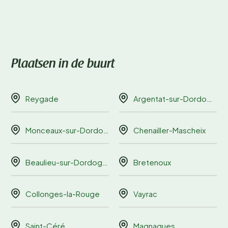
Plaatsen in de buurt
Reygade
Argentat-sur-Dordogne
Monceaux-sur-Dordogne
Chenailler-Mascheix
Beaulieu-sur-Dordogne
Bretenoux
Collonges-la-Rouge
Vayrac
Saint-Céré
Magnagues