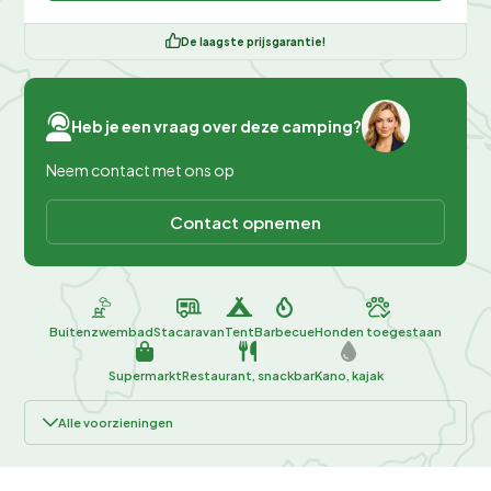
De laagste prijsgarantie!
Heb je een vraag over deze camping?
Neem contact met ons op
Contact opnemen
Buitenzwembad
Stacaravan
Tent
Barbecue
Honden toegestaan
Supermarkt
Restaurant, snackbar
Kano, kajak
Alle voorzieningen