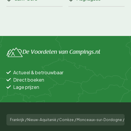
De Voordelen van Campings.nl
Actueel & betrouwbaar
Direct boeken
Lage prijzen
Frankrijk
/
Nieuw-Aquitanië
/
Corrèze
/
Monceaux-sur-Dordogne
/
Cam