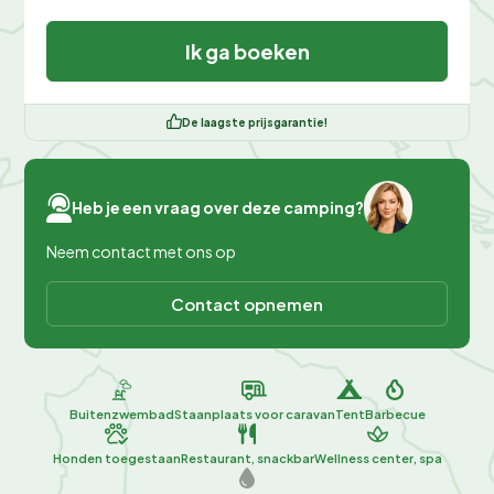
Ik ga boeken
De laagste prijsgarantie!
Heb je een vraag over deze camping?
Neem contact met ons op
Contact opnemen
Buitenzwembad
Staanplaats voor caravan
Tent
Barbecue
Honden toegestaan
Restaurant, snackbar
Wellness center, spa