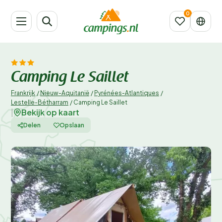
Camping Le Saillet
Frankrijk
/
Nieuw-Aquitanië
/
Pyrénées-Atlantiques
/
Lestelle-Bétharram
/
Camping Le Saillet
Bekijk op kaart
|
Delen
Opslaan