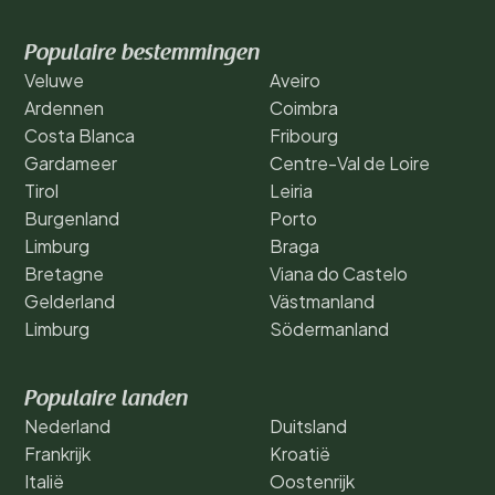
Populaire bestemmingen
Veluwe
Aveiro
Ardennen
Coimbra
Costa Blanca
Fribourg
Gardameer
Centre-Val de Loire
Tirol
Leiria
Burgenland
Porto
Limburg
Braga
Bretagne
Viana do Castelo
Gelderland
Västmanland
Limburg
Södermanland
Populaire landen
Nederland
Duitsland
Frankrijk
Kroatië
Italië
Oostenrijk