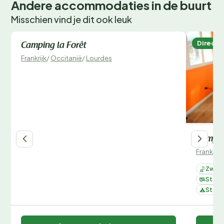
Andere accommodaties in de buurt
Misschien vind je dit ook leuk
Direct te boeken
Direct 
Camping la Forêt
Frankrijk
/
Occitanië
/
Lourdes
Campin
Frankrijk
Zwemb
Staan
Staan