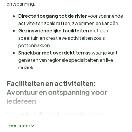
ontspanning.
Directe toegang tot de rivier
voor spannende
activiteiten zoals raften, zwemmen en kanoën.
Gezinsvriendelijke faciliteiten
met een
speeltuin en creatieve activiteiten zoals
pottenbakken.
Snackbar met overdekt terras
waar je kunt
genieten van regionale specialiteiten en live
muziek.
Faciliteiten en activiteiten:
Avontuur en ontspanning voor
iedereen
Camping Le Saillet biedt een breed scala aan
faciliteiten die jouw vakantie onvergetelijk maken.
Lees meer
Neem een duik in het
buitenzwembad
, geopend van