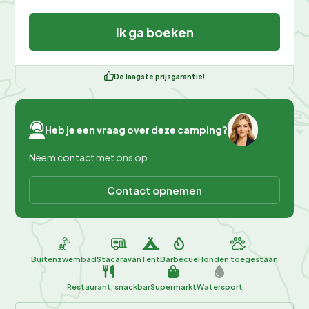
Ik ga boeken
De laagste prijsgarantie!
Heb je een vraag over deze camping?
Neem contact met ons op
Contact opnemen
Buitenzwembad
Stacaravan
Tent
Barbecue
Honden toegestaan
Restaurant, snackbar
Supermarkt
Watersport