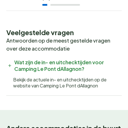
een middag vol waterpret in het zwembad. Sluit de
dag af met een diner in het restaurant en een avond
onder de sterrenhemel.
Boek nu jouw onvergetelijke
Veelgestelde vragen
vakantie
Antwoorden op de meest gestelde vragen
over deze accommodatie
Wil jij wakker worden met het geluid van fluitende
vogels en de geur van verse broodjes? Boek nu jouw
Wat zijn de in- en uitchecktijden voor
plek bij Camping Le Pont d'Allagnon en beleef een
Camping Le Pont dAllagnon?
onvergetelijke kampeervakantie! Wees er snel bij, want
Bekijk de actuele in- en uitchecktijden op de
populaire periodes zijn snel volgeboekt.
website van Camping Le Pont dAllagnon