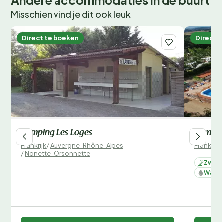
Andere accommodaties in de buurt
Misschien vind je dit ook leuk
Direct te boeken
Direct 
Camping Les Loges
Campin
Frankrijk
/
Auvergne-Rhône-Alpes
Frankrijk
/
Nonette-Orsonnette
Zwemb
Water