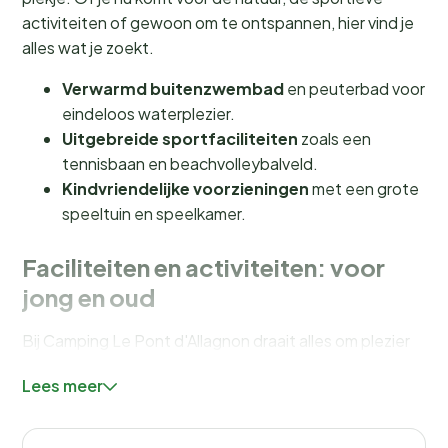
activiteiten of gewoon om te ontspannen, hier vind je
alles wat je zoekt.
Verwarmd buitenzwembad
en peuterbad voor
eindeloos waterplezier.
Uitgebreide sportfaciliteiten
zoals een
tennisbaan en beachvolleybalveld.
Kindvriendelijke voorzieningen
met een grote
speeltuin en speelkamer.
Faciliteiten en activiteiten: voor
jong en oud
Bij Camping Le Pont d'Allagnon draait alles om plezier
en ontspanning. Het verwarmde buitenzwembad en
Lees meer
het peuterbad zijn geopend van 15 juni tot 15
september, perfect voor een verfrissende duik op
warme zomerdagen. Voor de sportievelingen zijn er