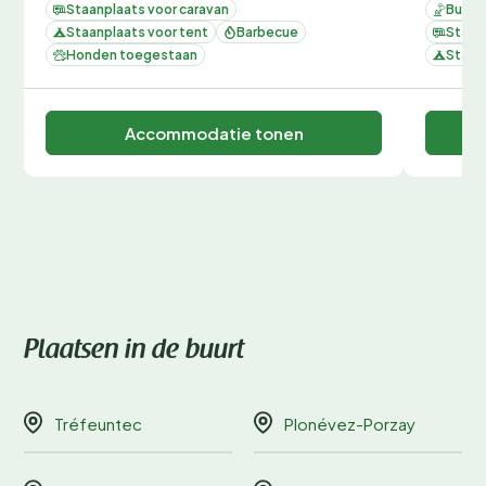
Staanplaats voor caravan
Buit
Staanplaats voor tent
Barbecue
Staan
Honden toegestaan
Staan
Accommodatie tonen
Plaatsen in de buurt
Tréfeuntec
Plonévez-Porzay