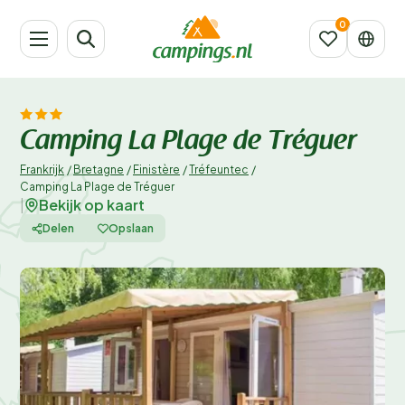
Camping La Plage de Tréguer
Frankrijk
/
Bretagne
/
Finistère
/
Tréfeuntec
/
Camping La Plage de Tréguer
Bekijk op kaart
|
Delen
Opslaan