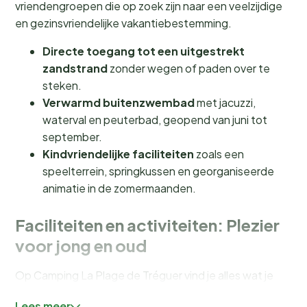
vriendengroepen die op zoek zijn naar een veelzijdige
en gezinsvriendelijke vakantiebestemming.
Directe toegang tot een uitgestrekt
zandstrand
zonder wegen of paden over te
steken.
Verwarmd buitenzwembad
met jacuzzi,
waterval en peuterbad, geopend van juni tot
september.
Kindvriendelijke faciliteiten
zoals een
speelterrein, springkussen en georganiseerde
animatie in de zomermaanden.
Faciliteiten en activiteiten: Plezier
voor jong en oud
Op Camping La Plage de Tréguer vind je alles wat je
nodig hebt voor een onvergetelijke vakantie. Het
Lees meer