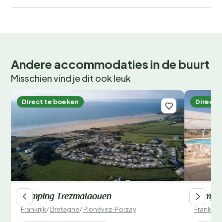
Andere accommodaties in de buurt
Misschien vind je dit ook leuk
Direct te boeken
Direct 
Camping Trezmalaouen
Campin
Frankrijk
/
Bretagne
/
Plonévez-Porzay
Frankrijk