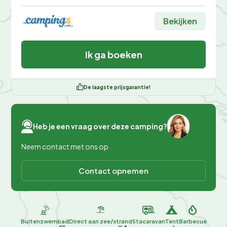
Bekijken
Ik ga boeken
De laagste prijsgarantie!
Heb je een vraag over deze camping?
Neem contact met ons op
Contact opnemen
Buitenzwembad
Direct aan zee/strand
Stacaravan
Tent
Barbecue