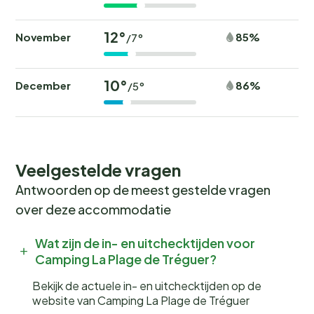
Een perfecte dag vanuit de camping? Begin met een
12°
November
85%
/7°
ochtendwandeling langs het strand, gevolgd door een
bezoek aan een van de nabijgelegen dorpen voor een
10°
authentieke Bretonse lunch. Sluit de dag af met een
December
86%
/5°
kampvuuravond op de camping, waar je onder de
sterrenhemel kunt genieten van de rust en
gezelligheid.
Veelgestelde vragen
Boek nu jouw onvergetelijke
Antwoorden op de meest gestelde vragen
vakantie
over deze accommodatie
Wil jij wakker worden met het geluid van fluitende
Wat zijn de in- en uitchecktijden voor
vogels en de geur van verse broodjes? Boek nu jouw
Camping La Plage de Tréguer?
plek bij
Camping La Plage de Tréguer
en beleef een
onvergetelijke kampeervakantie! Wees er snel bij, want
Bekijk de actuele in- en uitchecktijden op de
de populaire periodes zijn snel volgeboekt.
website van Camping La Plage de Tréguer